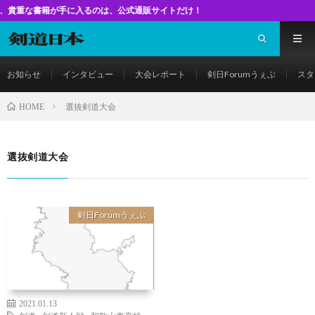
書籍が手に入るのは、公式通販サイトだけ！
お知らせ
インタビュー
大会レポート
剣日Forumうぇぶ
スタ
選抜剣道大会
HOME
選抜剣道大会
剣日Forumうぇぶ
2021.01.13