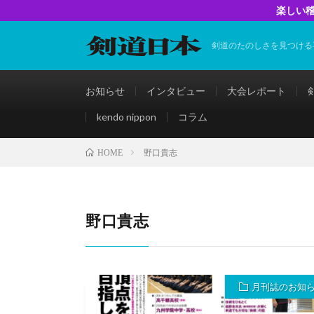
楽しい稽
剣道のたのしさを見つける
お知らせ
インタビュー
大会レポート
kendo nippon
コラム
野口貴志
HOME
野口貴志
月刊誌のお知