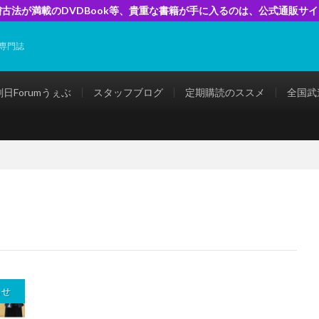
古法が満載のDVDBook等、貴重な書籍が手に入るのは、公式通販サ
専門誌
剣日Forumうぇぶ
スタッフブログ
定期購読のススメ
全国武
らせ