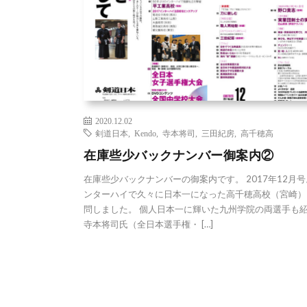
2020.12.02
剣道日本
,
Kendo
,
寺本将司
,
三田紀房
,
高千穂高
在庫些少バックナンバー御案内②
在庫些少バックナンバーの御案内です。 2017年12月号
ンターハイで久々に日本一になった高千穂高校（宮崎）
問しました。 個人日本一に輝いた九州学院の両選手も
寺本将司氏（全日本選手権・ […]