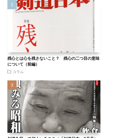
残心とは心を残さないこと？ 残心の二つ目の意味
について（前編）
コラム