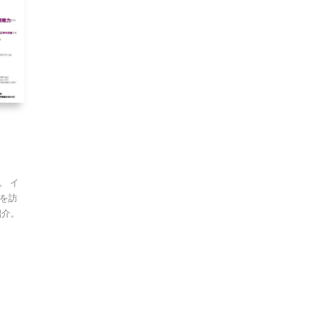
。 イ
を訪
紹介。