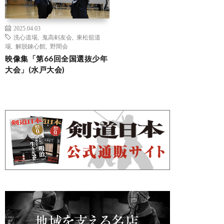
2025.04.03
洗心道場
,
鬼高剣友会
,
東松舘道
場
,
解脱錬心館
,
野間会
映像集「第66回全国選抜少年
大会」(水戸大会)