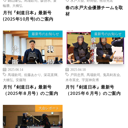
鍋山隆弘
,
馬場欽司
,
森啓示
,
蓑
水戸大会
,
野間会
,
熊谷光宏
輪勝
,
大橋弘
春の水戸大会優勝チームを取
月刊『剣道日本』最新号
材
(2025年10月号)のご案内
最新号のお知らせ
最新号のお知らせ
2025.06.14
2025.04.18
馬場欽司
,
佐藤あかり
,
栄花直輝
,
戸田忠男
,
馬場欽司
,
鬼高剣友会
,
大橋弘
,
安藤翔
木寺英史
,
宇賀神良博
月刊『剣道日本』最新号
月刊『剣道日本』最新号
（2025年８月号）のご案内
（2025年６月号）のご案内
大会レポート