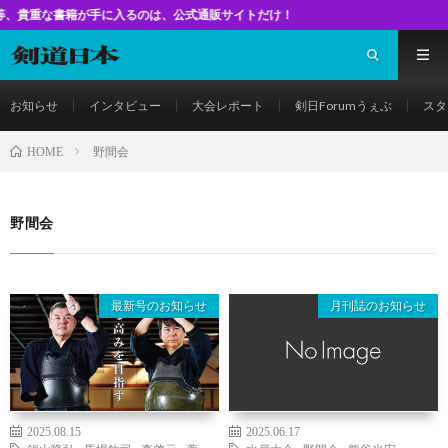
書籍が手に入るのは、公式通販サイトだけ！
お知らせ
インタビュー
大会レポート
剣日Forumうぇぶ
スタ
野間会
HOME
野間会
最新号のお知らせ
月刊誌のお知らせ
2025.08.15
2025.06.17