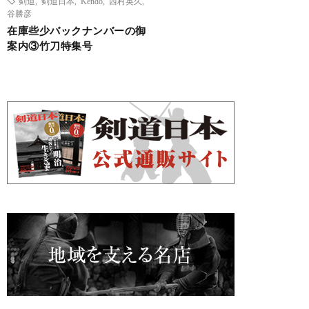
剣道
,
剣道日本
,
Kendo
,
西村英久
,
谷勝彦
在庫些少バックナンバーの御
案内③竹刀特集号