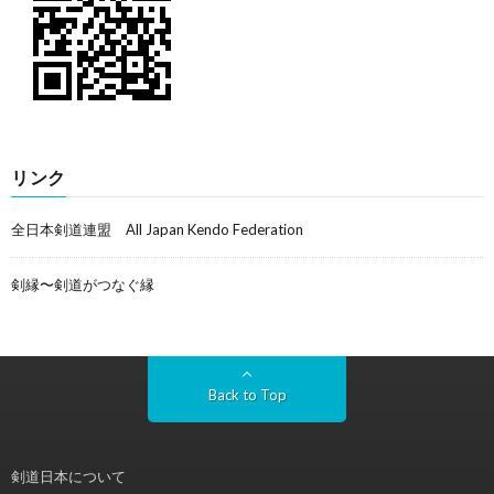
リンク
全日本剣道連盟 All Japan Kendo Federation
剣縁〜剣道がつなぐ縁
Back to Top
剣道日本について