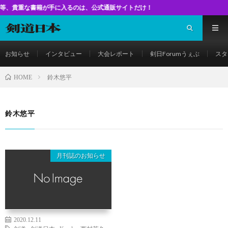
な書籍が手に入るのは、公式通販サイトだけ！
お知らせ
インタビュー
大会レポート
剣日Forumうぇぶ
スタ
鈴木悠平
HOME
鈴木悠平
月刊誌のお知らせ
2020.12.11