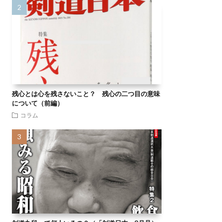
残心とは心を残さないこと？ 残心の二つ目の意味
について（前編）
コラム