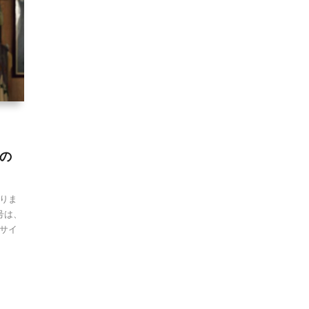
)の
りま
号は、
サイ