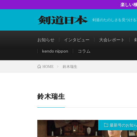
楽しい稽
剣道のたのしさを見つける
お知らせ
インタビュー
大会レポート
kendo nippon
コラム
鈴木瑞生
HOME
鈴木瑞生
最新号のお知