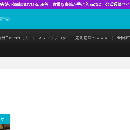
古法が満載のDVDBook等、貴重な書籍が手に入るのは、公式通販サ
専門誌
剣日Forumうぇぶ
スタッフブログ
定期購読のススメ
全国武
らせ