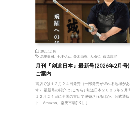
2025.12.16
馬場欽司
,
十坪ジム
,
鈴木由香
,
大橋弘
,
藤原康宏
月刊『剣道日本』最新号(2026年2月号
ご案内
書店では１２月２４日発売（一部発売が遅れる地域があ
す） 最新号の紹介は↓こちら↓ 剣道日本２０２６年２月
１２月２４日に全国の書店で発売されるほか、公式通販
ト、Amazon、楽天市場(19 […]