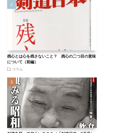
残心とは心を残さないこと？ 残心の二つ目の意味
について（前編）
コラム