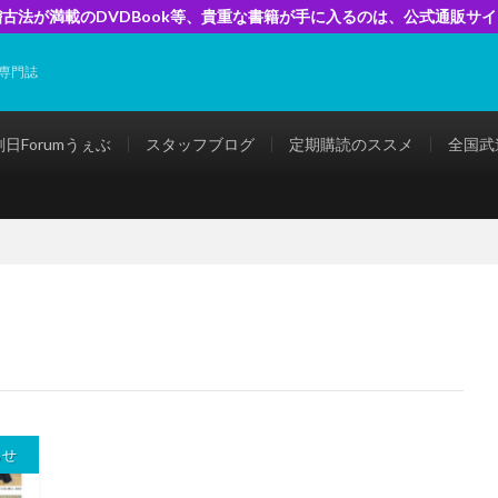
古法が満載のDVDBook等、貴重な書籍が手に入るのは、公式通販サ
専門誌
剣日Forumうぇぶ
スタッフブログ
定期購読のススメ
全国武
らせ