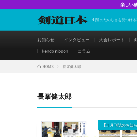
楽しい稽
剣道のたのしさを見つける
お知らせ
インタビュー
大会レポート
kendo nippon
コラム
長峯健太郎
HOME
長峯健太郎
月刊誌のお知