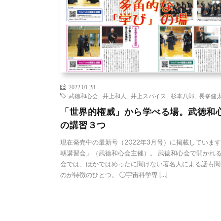
2022.01.28
武徳和心会
,
井上和人
,
井上スパイス
,
杉本八郎
,
長峯健
「世界的権威」から学べる場。武徳和
の講習３つ
現在発売中の最新号（2022年3月号）に掲載していま
朝講習会」（武徳和心会主催）。 武徳和心会で開かれ
会では、ほかではめったに聞けない著名人による話も聞
のが特徴のひとつ。 ◯宇宙科学専 […]