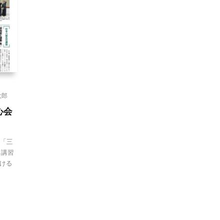
太郎
心会
す「三
る講習
ける