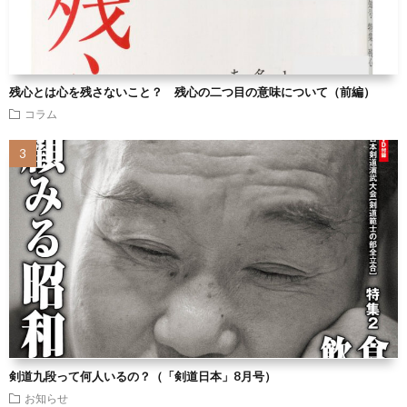
残心とは心を残さないこと？ 残心の二つ目の意味について（前編）
コラム
剣道九段って何人いるの？（「剣道日本」8月号）
お知らせ