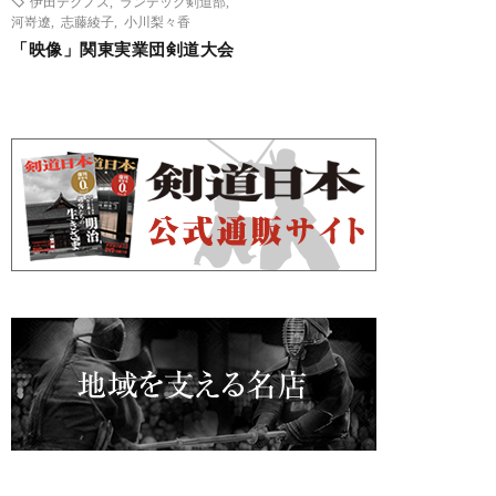
伊田テクノス
,
ランテック剣道部
,
河嵜遼
,
志藤綾子
,
小川梨々香
「映像」関東実業団剣道大会