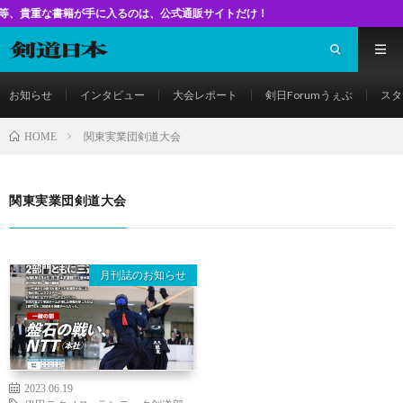
な書籍が手に入るのは、公式通販サイトだけ！
お知らせ
インタビュー
大会レポート
剣日Forumうぇぶ
スタ
関東実業団剣道大会
HOME
関東実業団剣道大会
月刊誌のお知らせ
2023.06.19