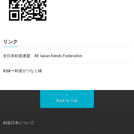
リンク
全日本剣道連盟 All Japan Kendo Federation
剣縁〜剣道がつなぐ縁
Back to Top
剣道日本について