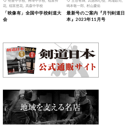
明豊中学校
,
神埼中学校
,
稲富怜
土谷有輝
,
武徳和心会
,
馬場欽司
,
花
,
稲富悠花
,
高森中学校
鳴本敬一郎
,
村山慶佑
「映像有」全国中学校剣道大
最新号のご案内『月刊剣道日
会
本』2023年11月号