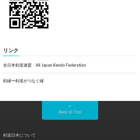
リンク
全日本剣道連盟 All Japan Kendo Federation
剣縁〜剣道がつなぐ縁
Back to Top
剣道日本について