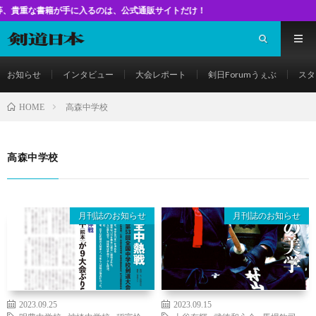
籍が手に入るのは、公式通販サイトだけ！
お知らせ
インタビュー
大会レポート
剣日Forumうぇぶ
スタ
高森中学校
HOME
高森中学校
月刊誌のお知らせ
月刊誌のお知らせ
2023.09.25
2023.09.15