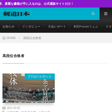
書籍が手に入るのは、公式通販サイトだけ！
お知らせ
インタビュー
大会レポート
剣日Forumうぇぶ
スタ
高段位合格者
HOME
高段位合格者
月刊誌のお知らせ
2021.02.02