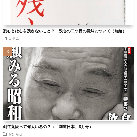
残心とは心を残さないこと？ 残心の二つ目の意味について（前編）
コラム
剣道九段って何人いるの？（「剣道日本」8月号）
お知らせ