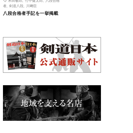
米田敏郎
,
竹中健太郎
,
八段合格
者
,
剣道八段
,
川﨑臣
八段合格者手記を一挙掲載