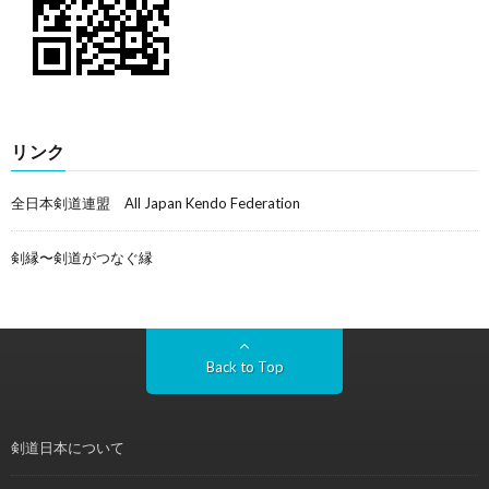
リンク
全日本剣道連盟 All Japan Kendo Federation
剣縁〜剣道がつなぐ縁
Back to Top
剣道日本について