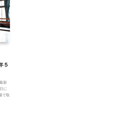
年５
 最新
5日に
場で取