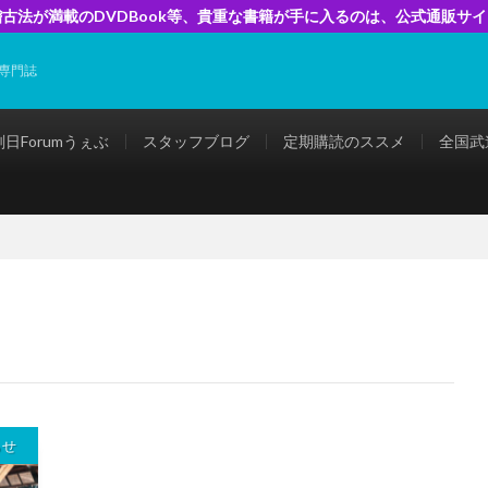
古法が満載のDVDBook等、貴重な書籍が手に入るのは、公式通販サ
専門誌
剣日Forumうぇぶ
スタッフブログ
定期購読のススメ
全国武
らせ