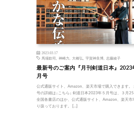
2023.03.17
馬場欽司
,
神崎力
,
大橋弘
,
宇賀神良博
,
志藤綾子
最新号のご案内『月刊剣道日本』2023
月号
公式通販サイト、Amazon、楽天市場で購入できます。
号の詳細は↓こちら↓ 剣道日本2023年５月号は、３月2
全国各書店のほか、公式通販サイト、Amazon、楽天市
り扱っております。 […]