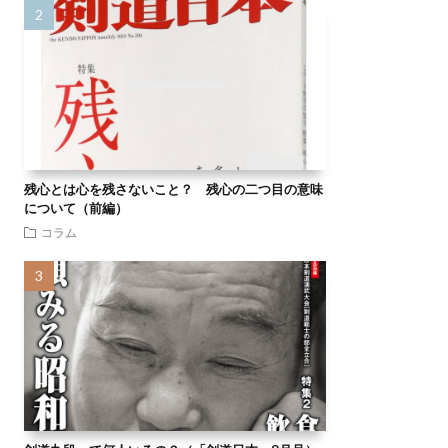
残心とは心を残さないこと？ 残心の二つ目の意味
について（前編）
コラム