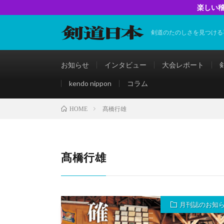
楽しい稽
剣道のたのしさを見つける
お知らせ
インタビュー
大会レポート
kendo nippon
コラム
髙橋行雄
HOME
髙橋行雄
月刊誌のお知