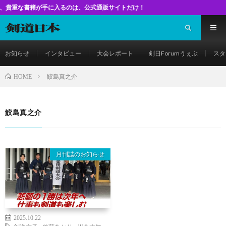
書籍が手に入るのは、公式通販サイトだけ！
お知らせ
インタビュー
大会レポート
剣日Forumうぇぶ
スタ
鮫島真之介
HOME
鮫島真之介
月刊誌のお知らせ
2025.10.22