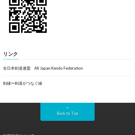
リンク
全日本剣道連盟 All Japan Kendo Federation
剣縁〜剣道がつなぐ縁
Back to Top