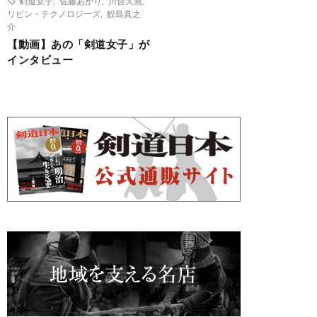
剣道女子
,
佐藤あかり
,
川合大無
,
リビン・テクノロジーズ
,
鮫島真之
介
【動画】あの「剣道女子」が
インタビュー