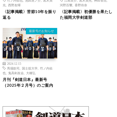
竹ノ内佑也
,
池田虎ノ介
,
黒木貞
江島良介
,
黒木貞光
,
神田智浩
,
光
,
西野友暉
河野百響
,
香野伶奈
〈記事掲載〉苦節10年を振り
〈記事掲載〉初優勝を果たし
返る
た福岡大学剣道部
最新号のお知らせ
2024.12.15
馬場欽司
,
国士舘大学
,
竹ノ内佑
也
,
鬼高剣友会
,
大橋弘
月刊『剣道日本』最新号
（2025年２月号）のご案内