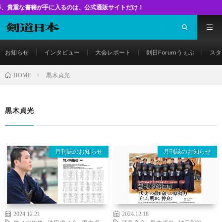
籍が手に入るのは、公式通販サイトだけ！
お知らせ
インタビュー
大会レポート
剣日Forumうぇぶ
スタ
黒木貞光
HOME
黒木貞光
月刊誌のお知らせ
月刊誌のお知らせ
2024.12.21
2024.12.18