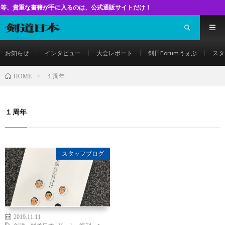
な書籍が手に入るのは、公式通販サイトだけ！
お知らせ
インタビュー
大会レポート
剣日Forumうぇぶ
スタ
１周年
HOME
１周年
スタッフブログ
2019.11.11