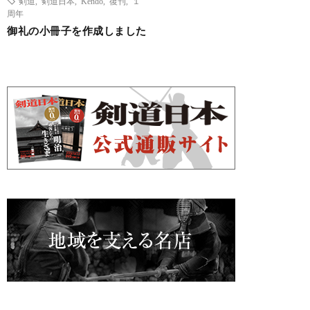
剣道
,
剣道日本
,
Kendo
,
復刊
,
１
周年
御礼の小冊子を作成しました