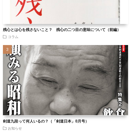
残心とは心を残さないこと？ 残心の二つ目の意味について（前編）
コラム
剣道九段って何人いるの？（「剣道日本」8月号）
お知らせ