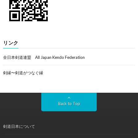
リンク
全日本剣道連盟 All Japan Kendo Federation
剣縁〜剣道がつなぐ縁
Back to Top
剣道日本について