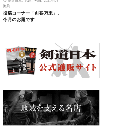
剣道日本
,
お題
,
抱負
,
2021年の
抱負
投稿コーナー「剣客万来」、
今月のお題です