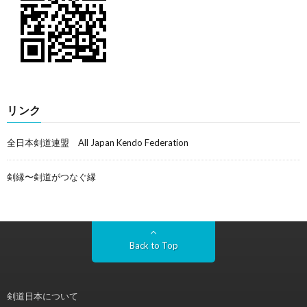
リンク
全日本剣道連盟 All Japan Kendo Federation
剣縁〜剣道がつなぐ縁
Back to Top
剣道日本について