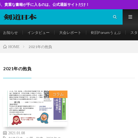
書籍が手に入るのは、公式通販サイトだけ！
お知らせ
インタビュー
大会レポート
剣日Forumうぇぶ
スタ
2021年の抱負
HOME
2021年の抱負
コラム
2021.01.08