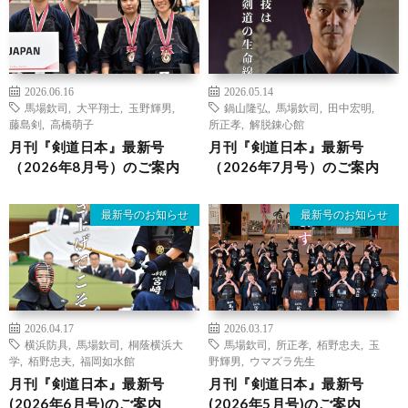
2026.06.16
2026.05.14
馬場欽司
,
大平翔士
,
玉野輝男
,
鍋山隆弘
,
馬場欽司
,
田中宏明
,
藤島剣
,
高橋萌子
所正孝
,
解脱錬心館
月刊『剣道日本』最新号
月刊『剣道日本』最新号
（2026年8月号）のご案内
（2026年7月号）のご案内
最新号のお知らせ
最新号のお知らせ
2026.04.17
2026.03.17
横浜防具
,
馬場欽司
,
桐蔭横浜大
馬場欽司
,
所正孝
,
栢野忠夫
,
玉
学
,
栢野忠夫
,
福岡如水館
野輝男
,
ウマズラ先生
月刊『剣道日本』最新号
月刊『剣道日本』最新号
(2026年6月号)のご案内
(2026年5月号)のご案内