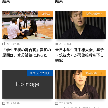
結果
結果
コラム
大会レポート
2019.07.18
2019.06.30
「学生王者の舞台裏」異変の
全日本学生選手権大会、星子
原因は、水分補給にあった
（筑波大）が同僚松﨑を下し
栄冠
スタッフブログ
大会レポート
2019.06.29
2019.06.29