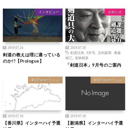
インタビュー
お知らせ
2019.07.24
2019.07.18
剣道日本
,
9月号
,
玉利嘉章
,
東倉
剣道の教えは理に適っている
雄三
,
若林耕多
のか!?【Prologue】
「剣道日本」9月号のご案内
剣日Forumうぇぶ
剣日Forumうぇぶ
2019.07.18
2019.07.18
【香川県】インターハイ予選
【新潟県】インターハイ予選