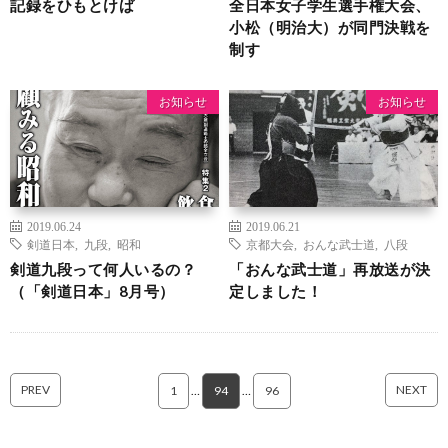
記録をひもとけば
全日本女子学生選手権大会、
小松（明治大）が同門決戦を
制す
お知らせ
お知らせ
2019.06.24
2019.06.21
剣道日本
,
九段
,
昭和
京都大会
,
おんな武士道
,
八段
剣道九段って何人いるの？
「おんな武士道」再放送が決
（「剣道日本」8月号）
定しました！
PREV
NEXT
1
…
94
…
96