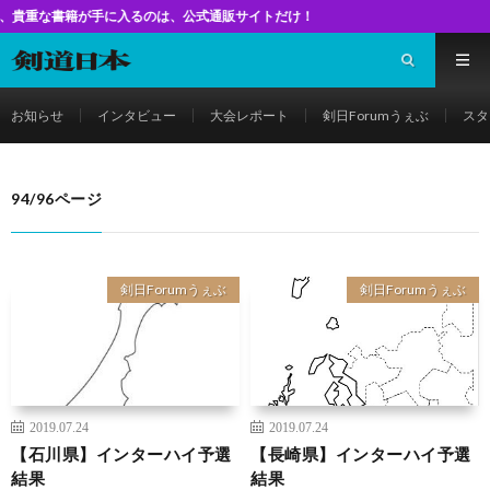
が手に入るのは、公式通販サイトだけ！
お知らせ
インタビュー
大会レポート
剣日Forumうぇぶ
スタ
94/96ページ
剣日Forumうぇぶ
剣日Forumうぇぶ
2019.07.24
2019.07.24
【石川県】インターハイ予選
【長崎県】インターハイ予選
結果
結果