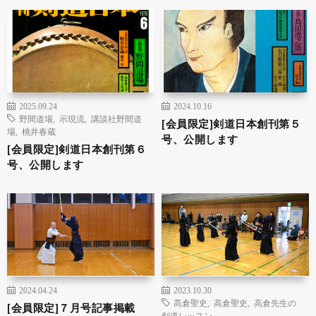
2025.09.24
2024.10.16
野間道場
,
示現流
,
講談社野間道
[会員限定]剣道日本創刊第５
場
,
桃井春蔵
号、公開します
[会員限定]剣道日本創刊第６
号、公開します
2024.04.24
2023.10.30
髙倉聖史
,
高倉聖史
,
高倉先生の
[会員限定]７月号記事掲載
剣道レッスン