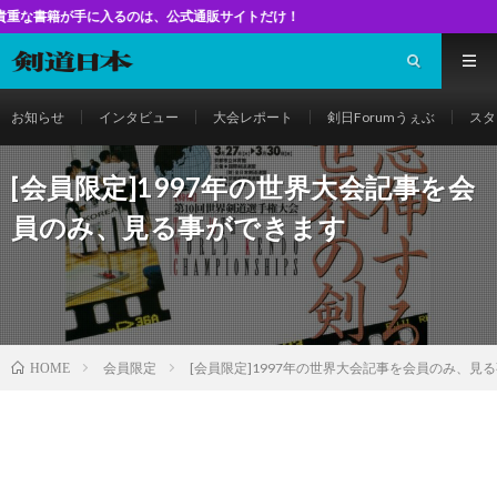
に入るのは、公式通販サイトだけ！
お知らせ
インタビュー
大会レポート
剣日Forumうぇぶ
スタ
[会員限定]1997年の世界大会記事を会
員のみ、見る事ができます
会員限定
[会員限定]1997年の世界大会記事を会員のみ、見
HOME