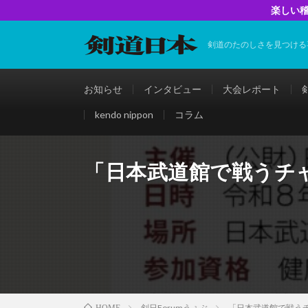
楽しい稽
剣道のたのしさを見つける
お知らせ
インタビュー
大会レポート
kendo nippon
コラム
「日本武道館で戦うチ
剣日Forumうぇぶ
「日本武道館で戦う
HOME