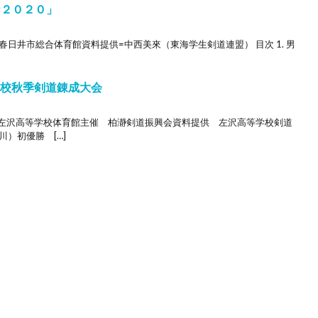
ナ２０２０」
日井市総合体育館資料提供=中西美來（東海学生剣道連盟） 目次 1. 男
学校秋季剣道錬成大会
）左沢高等学校体育館主催 柏瀞剣道振興会資料提供 左沢高等学校剣道
）初優勝 […]