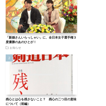
「新婚さんいらっしゃい」に、全日本女子選手権３
度優勝のあのひとが！
お知らせ
残心とは心を残さないこと？ 残心の二つ目の意味
について（前編）