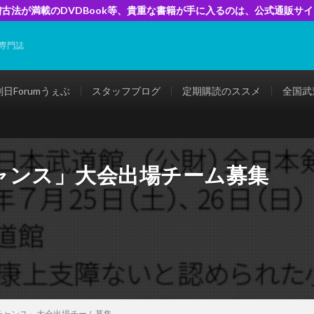
古法が満載のDVDBook等、貴重な書籍が手に入るのは、公式通販サ
専門誌
剣日Forumうぇぶ
スタッフブログ
定期購読のススメ
全国武
ャンス」大会出場チーム募集
チャンス」大会出場チーム募集