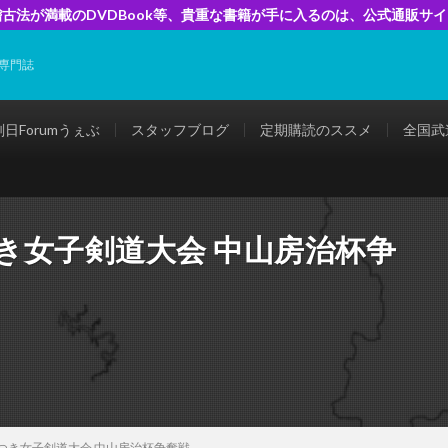
古法が満載のDVDBook等、貴重な書籍が手に入るのは、公式通販サ
専門誌
剣日Forumうぇぶ
スタッフブログ
定期購読のススメ
全国武
つき女子剣道大会 中山房治杯争
さつき女子剣道大会 中山房治杯争奪戦