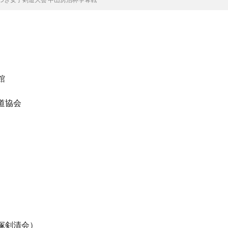
館
道協会
）
塚剣清会）