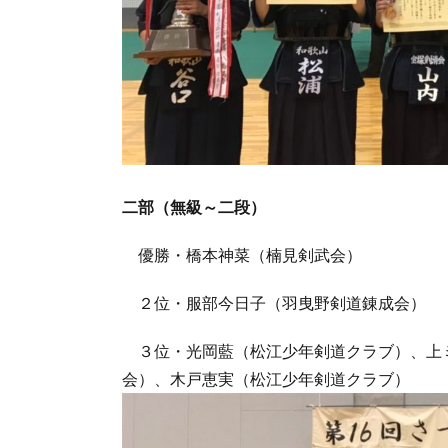
二部（無級～二段）
優勝・橋本神菜（楠見剣武会）
２位・服部今日子（羽曳野剣道錬成会）
３位・光岡藍（松江少年剣道クラブ）、上
会）、木戸恵実（松江少年剣道クラブ）