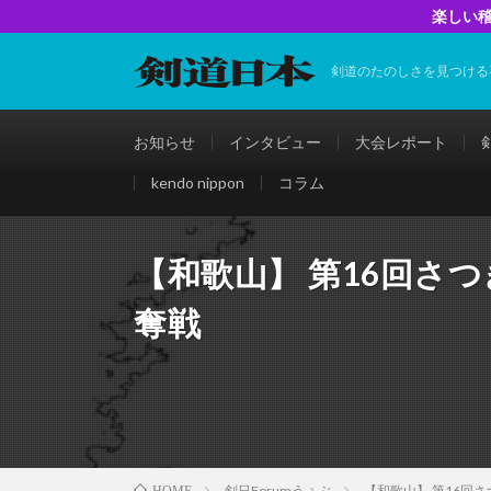
楽しい稽
剣道のたのしさを見つける
お知らせ
インタビュー
大会レポート
kendo nippon
コラム
【和歌山】 第16回さ
奪戦
剣日Forumうぇぶ
【和歌山】 第16回
HOME