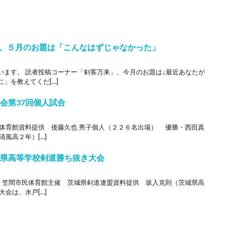
、５月のお題は「こんなはずじゃなかった」
います。 読者投稿コーナー「剣客万来」、今月のお題は↓最近あなたが
」を教えてくだ[…]
会第37回個人試合
合体育館資料提供 後藤久也 男子個人（２２６名出場） 優勝・西田真
風高２年）[…]
城県高等学校剣道勝ち抜き大会
水）笠間市民体育館主催 茨城県剣道連盟資料提供 坂入克則（茨城県高
会は、水戸[…]