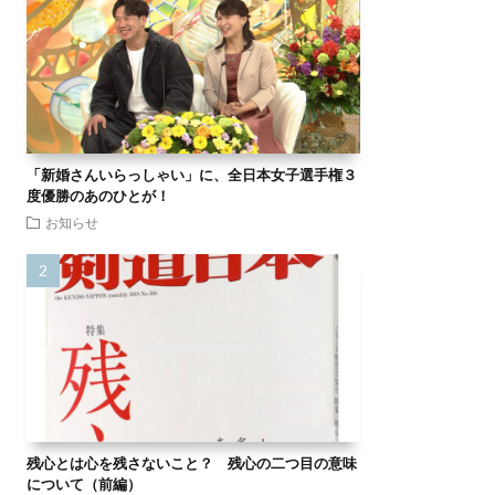
「新婚さんいらっしゃい」に、全日本女子選手権３
度優勝のあのひとが！
お知らせ
残心とは心を残さないこと？ 残心の二つ目の意味
について（前編）