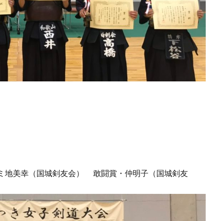
ミ地美幸（国城剣友会） 敢闘賞・仲明子（国城剣友