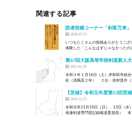
関連する記事
読者投稿コーナー「剣客万来」
2026.05.13
いつもたくさんの投稿ありがとうござ
体験した「こんなはずじゃなかったのに
第67回大阪高等学校剣道新人大
2021.01.29
令和３年１月16日（土）岸和田市総
杜（清風高２年） ２位・岩村晋作（清
【茨城】令和元年度第52回茨
2019.12.13
令和元年11月10日（日）、13日（
体連剣道専門部記録報道委員長） 本大