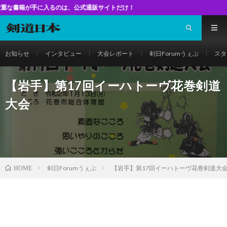
のは、公式通販サイトだけ！
お知らせ
インタビュー
大会レポート
剣日Forumうぇぶ
スタ
【岩手】第17回イーハトーヴ花巻剣道
大会
剣日Forumうぇぶ
【岩手】第17回イーハトーヴ花巻剣道大
HOME