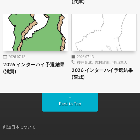
(兵庫)
2026.07.13
2026.07.13
櫻井菜成
,
吉村絆那
,
瀧山隼人
2026 インターハイ予選結果
2026 インターハイ予選結果
(滋賀)
(茨城)
Back to Top
剣道日本について