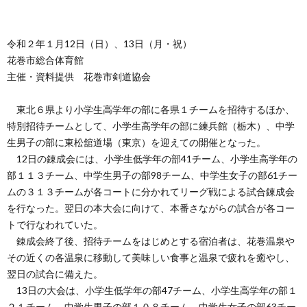
令和２年１月12日（日）、13日（月・祝）
花巻市総合体育館
主催・資料提供 花巻市剣道協会
東北６県より小学生高学年の部に各県１チームを招待するほか、
特別招待チームとして、小学生高学年の部に練兵館（栃木）、中学
生男子の部に東松舘道場（東京）を迎えての開催となった。
12日の錬成会には、小学生低学年の部41チーム、小学生高学年の
部１１３チーム、中学生男子の部98チーム、中学生女子の部61チー
ムの３１３チームが各コートに分かれてリーグ戦による試合錬成会
を行なった。翌日の本大会に向けて、本番さながらの試合が各コー
トで行なわれていた。
錬成会終了後、招待チームをはじめとする宿泊者は、花巻温泉や
その近くの各温泉に移動して美味しい食事と温泉で疲れを癒やし、
翌日の試合に備えた。
13日の大会は、小学生低学年の部47チーム、小学生高学年の部１
２１チーム、中学生男子の部１０８チーム、中学生女子の部63チー