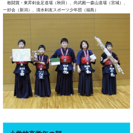
敢闘賞・東昇剣金足道場（秋田）、尚武殿一森山道場（宮城）、
一好会（新潟）、清水剣友スポーツ少年団（福島）