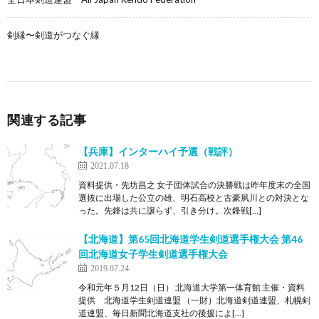
剣縁〜剣道がつなぐ縁
関連する記事
【兵庫】インターハイ予選（戦評）
2021.07.18
資料提供・先坊昌之 女子団体試合の決勝戦は昨年度末の全国
選抜に出場した公立の雄、明石高校と古豪夙川との対決とな
った。先鋒は共に譲らず、引き分け。次鋒戦[…]
【北海道】第65回北海道学生剣道選手権大会 第46
回北海道女子学生剣道選手権大会
2019.07.24
令和元年５月12日（日） 北海道大学第一体育館 主催・資料
提供 北海道学生剣道連盟 （一財）北海道剣道連盟、札幌剣
道連盟、毎日新聞北海道支社の後援によ[…]