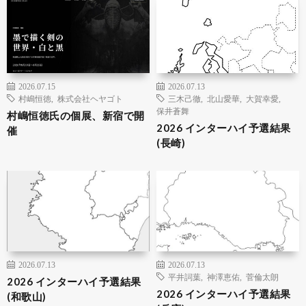
2026.07.15
2026.07.13
村嶋恒徳
,
株式会社ヘヤゴト
三木己徹
,
北山愛華
,
大賀幸愛
,
保井蒼舞
村嶋恒徳氏の個展、新宿で開
2026 インターハイ予選結果
催
(長崎)
2026.07.13
2026.07.13
平井詞葉
,
神澤恵佑
,
菅倫太朗
2026 インターハイ予選結果
2026 インターハイ予選結果
(和歌山)