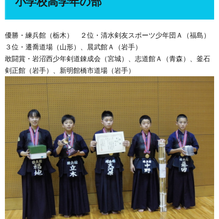
小学校高学年の部
優勝・練兵館（栃木） ２位・清水剣友スポーツ少年団Ａ（福島）
３位・遷喬道場（山形）、晨武館Ａ（岩手）
敢闘賞・岩沼西少年剣道錬成会（宮城）、志道館Ａ（青森）、釜石
剣正館（岩手）、新明館橋市道場（岩手）