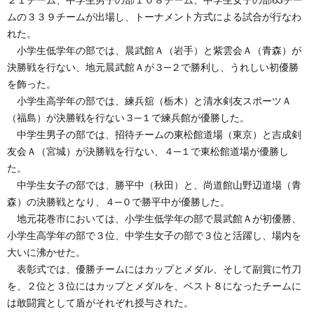
ムの３３９チームが出場し、トーナメント方式による試合が行なわ
れた。
小学生低学年の部では、晨武館Ａ（岩手）と紫雲会Ａ（青森）が
決勝戦を行ない、地元晨武館Ａが３─２で勝利し、うれしい初優勝
を飾った。
小学生高学年の部では、練兵舘（栃木）と清水剣友スポーツＡ
（福島）が決勝戦を行ない３─１で練兵館が優勝した。
中学生男子の部では、招待チームの東松館道場（東京）と吉成剣
友会Ａ（宮城）が決勝戦を行ない、４─１で東松館道場が優勝し
た。
中学生女子の部では、勝平中（秋田）と、尚道館山野辺道場（青
森）の決勝戦となり、４─０で勝平中が優勝した。
地元花巻市においては、小学生低学年の部で晨武館Ａが初優勝、
小学生高学年の部で３位、中学生女子の部で３位と活躍し、場内を
大いに沸かせた。
表彰式では、優勝チームにはカップとメダル、そして副賞に竹刀
を、２位と３位にはカップとメダルを、ベスト８になったチームに
は敢闘賞として盾がそれぞれ授与された。