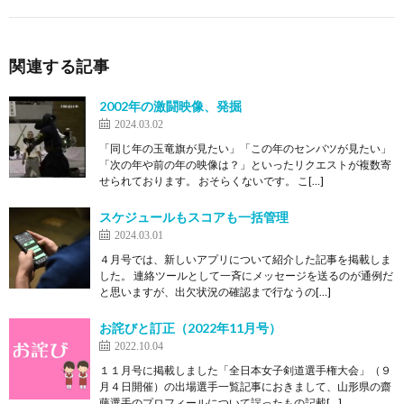
関連する記事
2002年の激闘映像、発掘
2024.03.02
「同じ年の玉竜旗が見たい」「この年のセンバツが見たい」
「次の年や前の年の映像は？」といったリクエストが複数寄
せられております。 おそらくないです。 こ[…]
スケジュールもスコアも一括管理
2024.03.01
４月号では、新しいアプリについて紹介した記事を掲載しま
した。 連絡ツールとして一斉にメッセージを送るのが通例だ
と思いますが、出欠状況の確認まで行なうの[…]
お詫びと訂正（2022年11月号）
2022.10.04
１１月号に掲載しました「全日本女子剣道選手権大会」（９
月４日開催）の出場選手一覧記事におきまして、山形県の齋
藤選手のプロフィールについて誤ったもの記載[…]