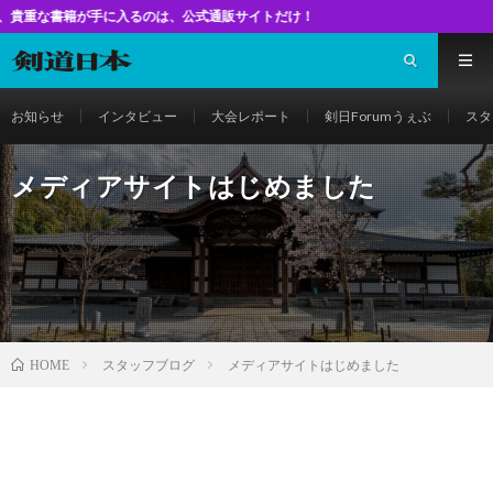
手に入るのは、公式通販サイトだけ！
お知らせ
インタビュー
大会レポート
剣日Forumうぇぶ
スタ
メディアサイトはじめました
スタッフブログ
メディアサイトはじめました
HOME