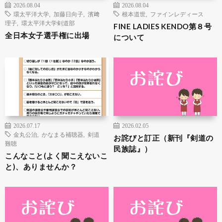
2026.08.04
2026.08.04
環太平洋大学
,
加藤日向子
,
濱﨑
根本道世
,
ファインレディース
理子
,
環太平洋大学剣道部
FINE LADIES KENDO第８号
全日本女子選手権に出場
について
2026.07.17
2026.02.05
金丸公治
,
かなまる補聴器
,
剣道
お詫びと訂正（新刊『剣道の
難聴
民族誌』）
こんなこと(よく聞こえないこ
と)、ありませんか？