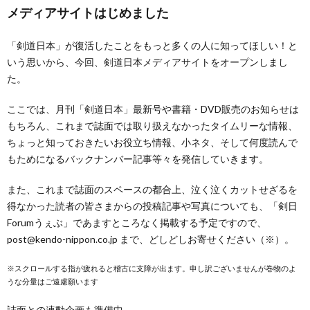
メディアサイトはじめました
「剣道日本」が復活したことをもっと多くの人に知ってほしい！と
いう思いから、今回、剣道日本メディアサイトをオープンしまし
た。
ここでは、月刊「剣道日本」最新号や書籍・DVD販売のお知らせは
もちろん、これまで誌面では取り扱えなかったタイムリーな情報、
ちょっと知っておきたいお役立ち情報、小ネタ、そして何度読んで
もためになるバックナンバー記事等々を発信していきます。
また、これまで誌面のスペースの都合上、泣く泣くカットせざるを
得なかった読者の皆さまからの投稿記事や写真についても、「剣日
Forumうぇぶ」であますところなく掲載する予定ですので、
post@kendo-nippon.co.jp まで、どしどしお寄せください（※）。
※スクロールする指が疲れると稽古に支障が出ます。申し訳ございませんが巻物のよ
うな分量はご遠慮願います
誌面との連動企画も準備中。