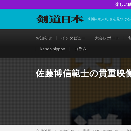
楽しい稽
剣道のたのしさを見つける
お知らせ
インタビュー
大会レポート
kendo nippon
コラム
佐藤博信範士の貴重映
お知らせ
書籍・DVDのお知らせ
佐
HOME