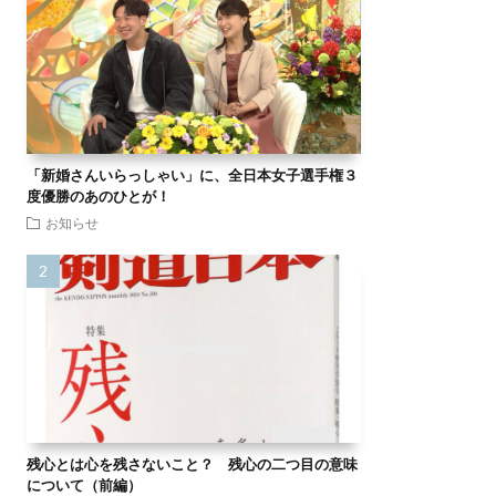
「新婚さんいらっしゃい」に、全日本女子選手権３
度優勝のあのひとが！
お知らせ
残心とは心を残さないこと？ 残心の二つ目の意味
について（前編）