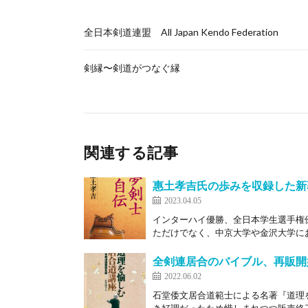
全日本剣道連盟 All Japan Kendo Federation
剣縁〜剣道がつなぐ縁
関連する記事
惠土孝吉氏の歩みを収録した新
2023.04.05
インターハイ優勝、全日本学生選手権
ただけでなく、中京大学や金沢大学にお
全剣連居合のバイブル、再販開
2022.06.02
石堂倭文居合道範士による名著『道理