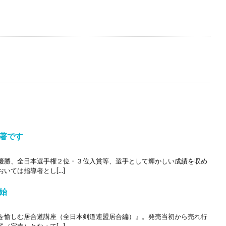
著です
優勝、全日本選手権２位・３位入賞等、選手として輝かしい成績を収め
いては指導者とし[…]
始
を愉しむ居合道講座（全日本剣道連盟居合編）』。発売当初から売れ行