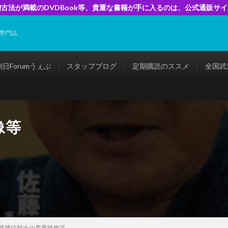
古法が満載のDVDBook等、貴重な書籍が手に入るのは、公式通販サ
専門誌
剣日Forumうぇぶ
スタッフブログ
定期購読のススメ
全国武
像等
藤博信範士の貴重映像等