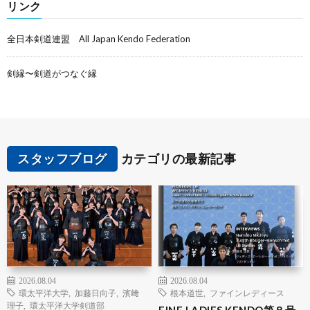
リンク
全日本剣道連盟 All Japan Kendo Federation
剣縁〜剣道がつなぐ縁
スタッフブログ
カテゴリの最新記事
2026.08.04
2026.08.04
環太平洋大学
,
加藤日向子
,
濱﨑
根本道世
,
ファインレディース
理子
,
環太平洋大学剣道部
FINE LADIES KENDO第８号