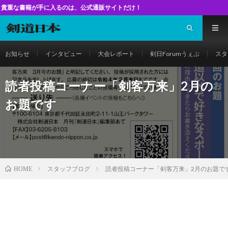
手に入るのは、公式通販サイトだけ！
お知らせ
インタビュー
大会レポート
剣日Forumうぇぶ
スタ
読者投稿コーナー「剣客万来」2月の
お題です
スタッフブログ
読者投稿コーナー「剣客万来」2月のお題で
HOME