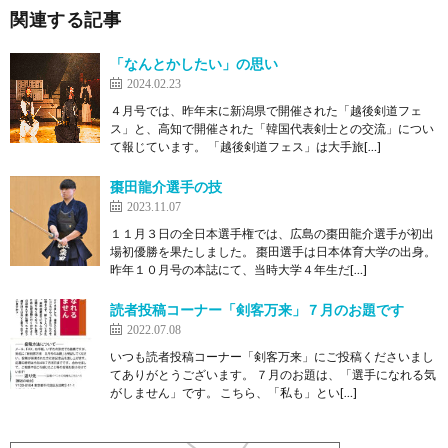
関連する記事
「なんとかしたい」の思い
2024.02.23
４月号では、昨年末に新潟県で開催された「越後剣道フェ
ス」と、高知で開催された「韓国代表剣士との交流」につい
て報じています。 「越後剣道フェス」は大手旅[…]
棗田龍介選手の技
2023.11.07
１１月３日の全日本選手権では、広島の棗田龍介選手が初出
場初優勝を果たしました。 棗田選手は日本体育大学の出身。
昨年１０月号の本誌にて、当時大学４年生だ[…]
読者投稿コーナー「剣客万来」７月のお題です
2022.07.08
いつも読者投稿コーナー「剣客万来」にご投稿くださいまし
てありがとうございます。 ７月のお題は、「選手になれる気
がしません」です。 こちら、「私も」とい[…]