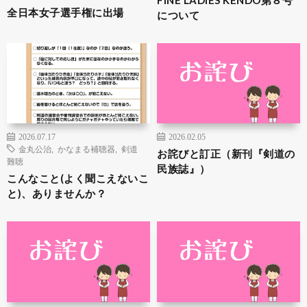
全日本女子選手権に出場
について
2026.07.17
2026.02.05
金丸公治
,
かなまる補聴器
,
剣道
お詫びと訂正（新刊『剣道の
難聴
民族誌』）
こんなこと(よく聞こえないこ
と)、ありませんか？