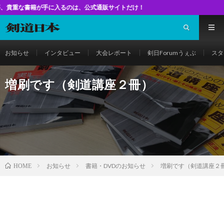
入るのは、公式通販サイトだけ！
お知らせ
インタビュー
大会レポート
剣日Forumうぇぶ
スタ
増刷です（剣道講座２冊）
お知らせ
書籍・DVDのお知らせ
増刷です（剣道講座２
HOME