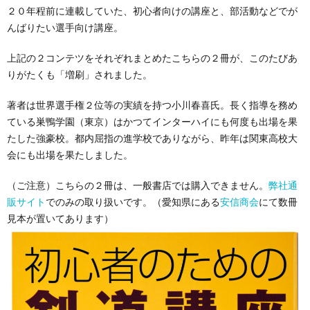
２０年程前に連載していた、初心者向けの講座と、部活動などでが
んばりたい選手向け講座。
上記の２コンテツをそれぞれまとめたこちらの２冊が、このたびあ
りがたくも「増刷」されました。
著者は世界選手権２位等の実績を持つ小川春喜氏。長く指導を務め
ている巣鴨学園（東京）はかつてインターハイにも何度も出場を果
たした強豪校。都内屈指の進学校でありながら、昨年は関東高校大
会にも出場を果たしました。
（ご注意）こちらの２冊は、一般書店では購入できません。
弊社通
販サイト
でのみの取り扱いです。（愛知県にある
安信商会
にて数冊
見本が置いてあります）