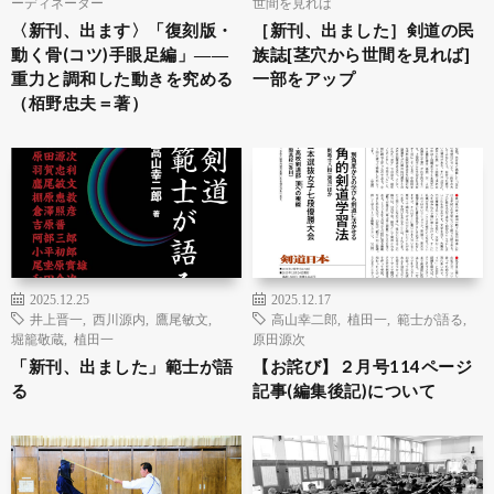
ーディネーター
世間を見れば
〈新刊、出ます〉「復刻版・
［新刊、出ました］剣道の民
動く骨(コツ)手眼足編」――
族誌[茎穴から世間を見れば]
重力と調和した動きを究める
一部をアップ
（栢野忠夫＝著）
2025.12.25
2025.12.17
井上晋一
,
西川源内
,
鷹尾敏文
,
高山幸二郎
,
植田一
,
範士が語る
,
堀籠敬蔵
,
植田一
原田源次
「新刊、出ました」範士が語
【お詫び】２月号114ページ
る
記事(編集後記)について