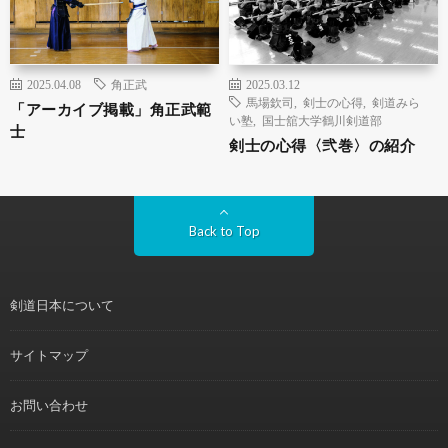
2025.04.08
角正武
2025.03.12
馬場欽司
,
剣士の心得
,
剣道みら
「アーカイブ掲載」角正武範
い塾
,
国士舘大学鶴川剣道部
士
剣士の心得〈弐巻〉の紹介
Back to Top
剣道日本について
サイトマップ
お問い合わせ