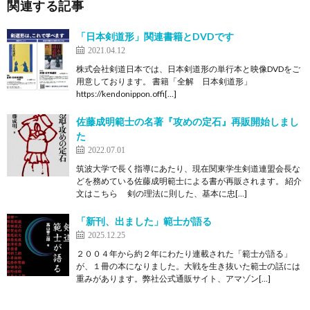
関連する記事
「日本剣道形」関連書籍とDVDです
2021.04.12
株式会社剣道日本では、日本剣道形の単行本と映像DVDをご
用意しております。 書籍「全解 日本剣道形」
https://kendonippon.offi[…]
佐藤成明範士の名著『攻めの定石』再販開始しまし
た
2022.07.01
筑波大学で長く指導にあたり、現在関東学生剣道連盟会長な
どを務めている佐藤成明範士による書が再販されます。 紹介
文はこちら 剣の理法に則した、基本に忠[…]
「新刊、出ました」範士が語る
2025.12.25
２００４年から約２年にわたり連載された「範士が語る」
が、１冊の本になりました。大戦を生き抜いた範士の話には
重みがあります。弊社公式通販サイト、アマゾン[…]