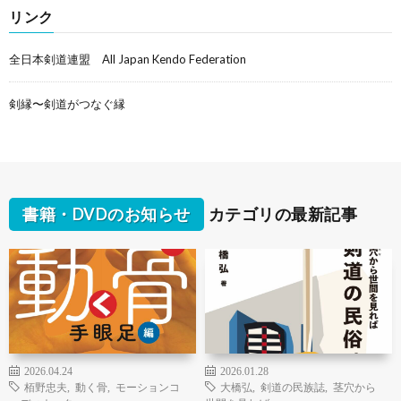
リンク
全日本剣道連盟 All Japan Kendo Federation
剣縁〜剣道がつなぐ縁
書籍・DVDのお知らせ
カテゴリの最新記事
2026.04.24
2026.01.28
栢野忠夫
,
動く骨
,
モーションコ
大橋弘
,
剣道の民族誌
,
茎穴から