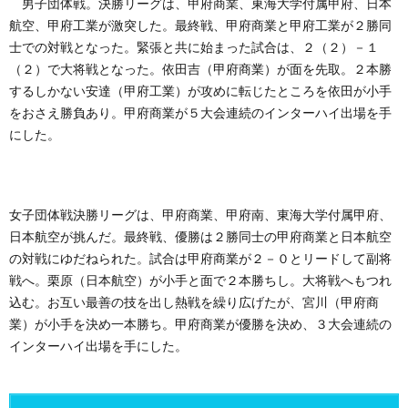
男子団体戦。決勝リーグは、甲府商業、東海大学付属甲府、日本
航空、甲府工業が激突した。最終戦、甲府商業と甲府工業が２勝同
士での対戦となった。緊張と共に始まった試合は、２（２）－１
（２）で大将戦となった。依田吉（甲府商業）が面を先取。２本勝
するしかない安達（甲府工業）が攻めに転じたところを依田が小手
をおさえ勝負あり。甲府商業が５大会連続のインターハイ出場を手
にした。
女子団体戦決勝リーグは、甲府商業、甲府南、東海大学付属甲府、
日本航空が挑んだ。最終戦、優勝は２勝同士の甲府商業と日本航空
の対戦にゆだねられた。試合は甲府商業が２－０とリードして副将
戦へ。栗原（日本航空）が小手と面で２本勝ちし。大将戦へもつれ
込む。お互い最善の技を出し熱戦を繰り広げたが、宮川（甲府商
業）が小手を決め一本勝ち。甲府商業が優勝を決め、３大会連続の
インターハイ出場を手にした。