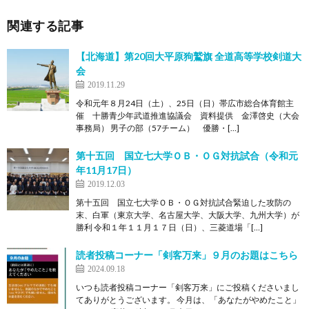
関連する記事
【北海道】第20回大平原狗鷲旗 全道高等学校剣道大
会
2019.11.29
令和元年８月24日（土）、25日（日）帯広市総合体育館主
催 十勝青少年武道推進協議会 資料提供 金澤啓史（大会
事務局） 男子の部（57チーム） 優勝・[…]
第十五回 国立七大学ＯＢ・ＯＧ対抗試合（令和元
年11月17日）
2019.12.03
第十五回 国立七大学ＯＢ・ＯＧ対抗試合緊迫した攻防の
末、白軍（東京大学、名古屋大学、大阪大学、九州大学）が
勝利 令和１年１１月１７日（日）、三菱道場「[…]
読者投稿コーナー「剣客万来」９月のお題はこちら
2024.09.18
いつも読者投稿コーナー「剣客万来」にご投稿くださいまし
てありがとうございます。 今月は、「あなたがやめたこと」