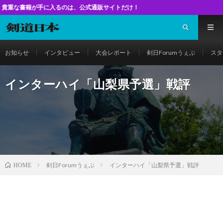
手に入るのは、公式通販サイトだけ！
お知らせ
インタビュー
大会レポート
剣日Forumうぇぶ
スタ
インターハイ「山梨県予選」戦評
剣日Forumうぇぶ
インターハイ「山梨県予選」戦評
HOME