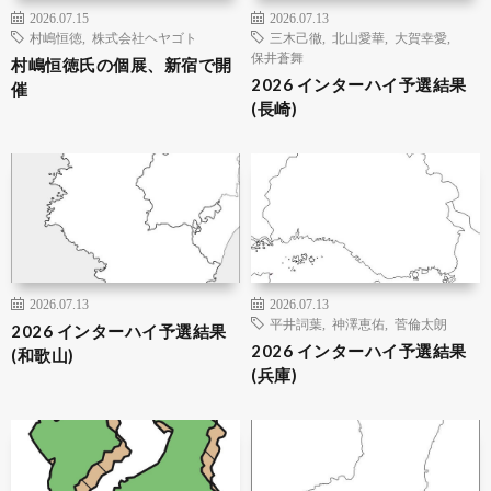
2026.07.15
2026.07.13
村嶋恒徳
,
株式会社ヘヤゴト
三木己徹
,
北山愛華
,
大賀幸愛
,
保井蒼舞
村嶋恒徳氏の個展、新宿で開
2026 インターハイ予選結果
催
(長崎)
2026.07.13
2026.07.13
平井詞葉
,
神澤恵佑
,
菅倫太朗
2026 インターハイ予選結果
2026 インターハイ予選結果
(和歌山)
(兵庫)