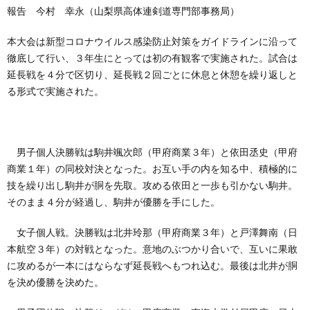
報告 今村 幸永（山梨県高体連剣道専門部事務局）
本大会は新型コロナウイルス感染防止対策をガイドラインに沿って
徹底して行い、３年生にとっては初の有観客で実施された。試合は
延長戦を４分で区切り、延長戦２回ごとに休息と休憩を繰り返しと
る形式で実施された。
男子個人決勝戦は駒井颯次郎（甲府商業３年）と依田丞史（甲府
商業１年）の同校対決となった。お互い手の内を知る中、積極的に
技を繰り出し駒井が胴を先取。攻める依田と一歩も引かない駒井。
そのまま４分が経過し、駒井が優勝を手にした。
女子個人戦。決勝戦は北井玲那（甲府商業３年）と戸澤舞南（日
本航空３年）の対戦となった。意地のぶつかり合いで、互いに果敢
に攻めるが一本にはならなず延長戦へもつれ込む。最後は北井が胴
を決め優勝を決めた。