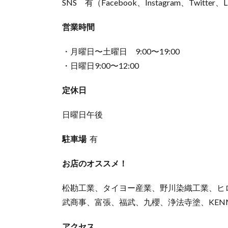
SNS 有（Facebook、Instagram、Twitter、
営業時間
・月曜日〜土曜日 9:00〜19:00
・日曜日9:00〜12:00
定休日
日曜日午後
駐車場
有
お店のオススメ！
松勘工業、タイヨー産業、野川染織工業、ヒ
武商事、富張、福武、九櫻、浄法寺塗、KEN
アクセス