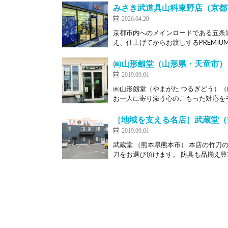
みさき武道具山科東野店（京都
2026.04.20
京都市内へのメインロードである五条
え、仕上げてからお渡しするPREMIUM
㈱山形劔堂（山形県・天童市）
2019.09.01
㈱山形劔堂（やまがた つるぎどう）
お一人に寄り添う心のこもった対応をモ
［地域を支える名店］武蔵堂（
2019.09.01
武蔵堂 （熊本県熊本市） 本店の竹刀
刀をお選び頂けます。 防具も品揃え豊富