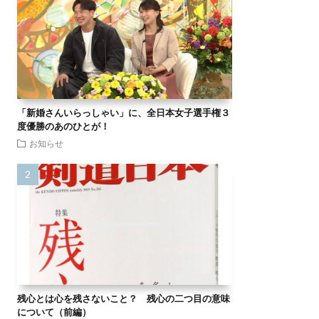
「新婚さんいらっしゃい」に、全日本女子選手権３
度優勝のあのひとが！
お知らせ
残心とは心を残さないこと？ 残心の二つ目の意味
について（前編）