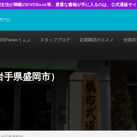
古法が満載のDVDBook等、貴重な書籍が手に入るのは、公式通販サ
専門誌
剣日Forumうぇぶ
スタッフブログ
定期購読のススメ
全国武
岩手県盛岡市）
（岩手県盛岡市）