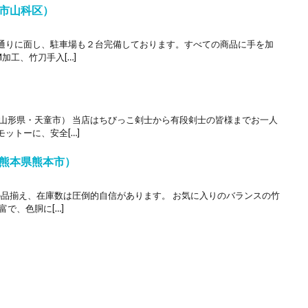
市山科区）
通りに面し、駐車場も２台完備しております。すべての商品に手を加
加工、竹刀手入[…]
（山形県・天童市） 当店はちびっこ剣士から有段剣士の皆様までお一人
ットーに、安全[…]
熊本県熊本市）
の品揃え、在庫数は圧倒的自信があります。 お気に入りのバランスの竹
で、色胴に[…]