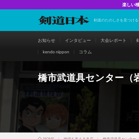
楽しい稽
剣道のたのしさを見つける
お知らせ
インタビュー
大会レポート
kendo nippon
コラム
橋市武道具センター（
地域を支える名店
橋市武道具センター
HOME