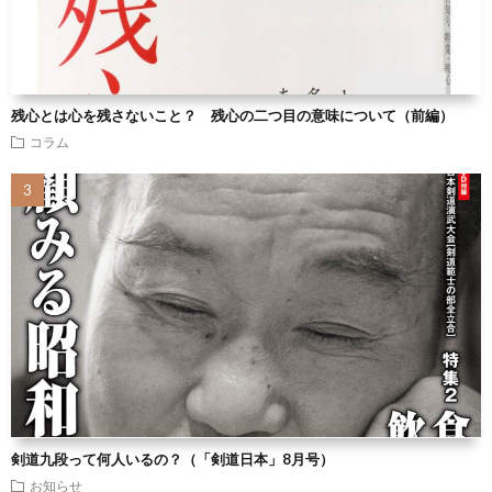
残心とは心を残さないこと？ 残心の二つ目の意味について（前編）
コラム
剣道九段って何人いるの？（「剣道日本」8月号）
お知らせ