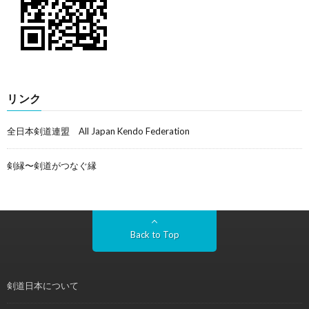
リンク
全日本剣道連盟 All Japan Kendo Federation
剣縁〜剣道がつなぐ縁
Back to Top
剣道日本について