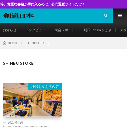
な書籍が手に入るのは、公式通販サイトだけ！
お知らせ
インタビュー
大会レポート
剣日Forumうぇぶ
スタ
SHINBU STORE
HOME
SHINBU STORE
地域を支える名店
2025.04.26