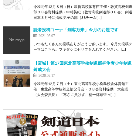
令和元年12月８日（日）敦賀高校体育館主催・敦賀高校剣道
部ＯＢ会資料提供・中村英紀（敦賀高校剣道部ＯＢ会） 剣道
日本３月号に掲載 男子の部（38チーム[…]
読者投稿コーナ「剣客万来」今月のお題です
2021.05.07
いつもたくさんの投稿ありがとうございます。 今月の投稿テ
ーマはこちら。フキダシにセリフを入れてください。[…]
【宮城】第17回東北高等学校剣道部杯争奪少年剣道
錬成大会
2020.02.17
令和元年12月７日（土）東北高等学校小松島校舎体育館主
催 東北高等学校剣道部父母会・ＯＢ会資料提供 大友崇
（大会委員長） 『寒さに負けず、精一杯頑張っ[…]