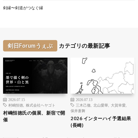
剣縁〜剣道がつなぐ縁
剣日Forumうぇぶ
カテゴリの最新記事
2026.07.15
2026.07.13
村嶋恒徳
,
株式会社ヘヤゴト
三木己徹
,
北山愛華
,
大賀幸愛
,
保井蒼舞
村嶋恒徳氏の個展、新宿で開
2026 インターハイ予選結果
催
(長崎)