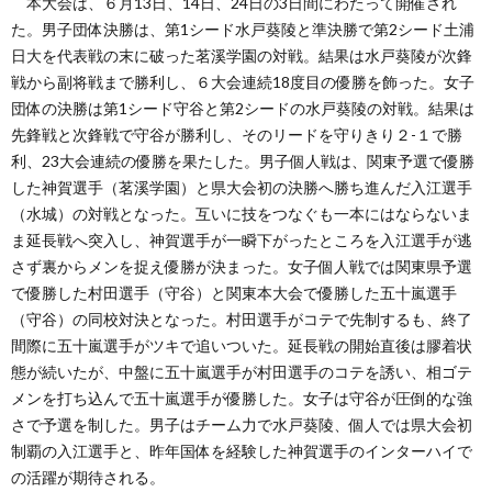
本大会は、６月13日、14日、24日の3日間にわたって開催され
た。男子団体決勝は、第1シード水戸葵陵と準決勝で第2シード土浦
日大を代表戦の末に破った茗溪学園の対戦。結果は水戸葵陵が次鋒
戦から副将戦まで勝利し、６大会連続18度目の優勝を飾った。女子
団体の決勝は第1シード守谷と第2シードの水戸葵陵の対戦。結果は
先鋒戦と次鋒戦で守谷が勝利し、そのリードを守りきり２-１で勝
利、23大会連続の優勝を果たした。男子個人戦は、関東予選で優勝
した神賀選手（茗溪学園）と県大会初の決勝へ勝ち進んだ入江選手
（水城）の対戦となった。互いに技をつなぐも一本にはならないま
ま延長戦へ突入し、神賀選手が一瞬下がったところを入江選手が逃
さず裏からメンを捉え優勝が決まった。女子個人戦では関東県予選
で優勝した村田選手（守谷）と関東本大会で優勝した五十嵐選手
（守谷）の同校対決となった。村田選手がコテで先制するも、終了
間際に五十嵐選手がツキで追いついた。延長戦の開始直後は膠着状
態が続いたが、中盤に五十嵐選手が村田選手のコテを誘い、相ゴテ
メンを打ち込んで五十嵐選手が優勝した。女子は守谷が圧倒的な強
さで予選を制した。男子はチーム力で水戸葵陵、個人では県大会初
制覇の入江選手と、昨年国体を経験した神賀選手のインターハイで
の活躍が期待される。