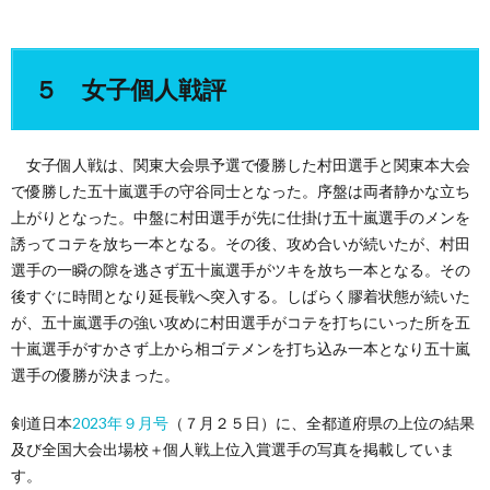
５ 女子個人戦評
女子個人戦は、関東大会県予選で優勝した村田選手と関東本大会
で優勝した五十嵐選手の守谷同士となった。序盤は両者静かな立ち
上がりとなった。中盤に村田選手が先に仕掛け五十嵐選手のメンを
誘ってコテを放ち一本となる。その後、攻め合いが続いたが、村田
選手の一瞬の隙を逃さず五十嵐選手がツキを放ち一本となる。その
後すぐに時間となり延長戦へ突入する。しばらく膠着状態が続いた
が、五十嵐選手の強い攻めに村田選手がコテを打ちにいった所を五
十嵐選手がすかさず上から相ゴテメンを打ち込み一本となり五十嵐
選手の優勝が決まった。
剣道日本
2023年９月号
（７月２５日）に、全都道府県の上位の結果
及び全国大会出場校＋個人戦上位入賞選手の写真を掲載していま
す。