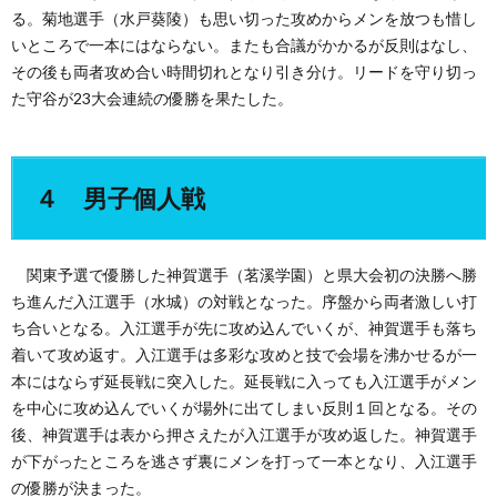
る。菊地選手（水戸葵陵）も思い切った攻めからメンを放つも惜し
いところで一本にはならない。またも合議がかかるが反則はなし、
その後も両者攻め合い時間切れとなり引き分け。リードを守り切っ
た守谷が23大会連続の優勝を果たした。
４ 男子個人戦
関東予選で優勝した神賀選手（茗溪学園）と県大会初の決勝へ勝
ち進んだ入江選手（水城）の対戦となった。序盤から両者激しい打
ち合いとなる。入江選手が先に攻め込んでいくが、神賀選手も落ち
着いて攻め返す。入江選手は多彩な攻めと技で会場を沸かせるが一
本にはならず延長戦に突入した。延長戦に入っても入江選手がメン
を中心に攻め込んでいくが場外に出てしまい反則１回となる。その
後、神賀選手は表から押さえたが入江選手が攻め返した。神賀選手
が下がったところを逃さず裏にメンを打って一本となり、入江選手
の優勝が決まった。