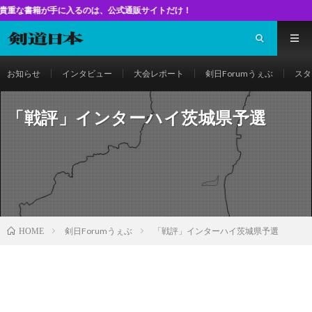
入るのは、公式通販サイトだけ！
お知らせ
インタビュー
大会レポート
剣日Forumうぇぶ
スタ
「戦評」インターハイ茨城県予選
剣日Forumうぇぶ
「戦評」インターハイ茨城県予選
HOME