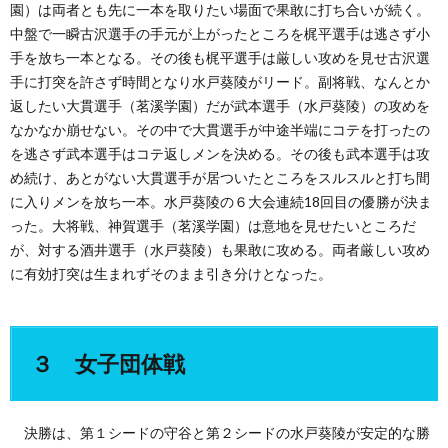
園）は両者とも先に一本を取りたい場面で果敢に打ち合いが続く。
中盤で一瞬古沢選手の手元が上がったところを梶平選手は逃さず小
手を放ち一本となる。その後も梶平選手は厳しい攻めを見せ古沢選
手に打突を許さず時間となり水戸葵陵がリード。副将戦、なんとか
返したい大貫選手（茗溪学園）だが武本選手（水戸葵陵）の攻めを
なかなか崩せない。その中で大貫選手が中途半端にコテを打ったの
を逃さず武本選手はコテ返しメンを決める。その後も武本選手は攻
め続け、あとがない大貫選手が居ついたところをスルスルと打ち間
に入りメンを放ち一本。水戸葵陵の６大会連続18回目の優勝が決ま
った。大将戦、神賀選手（茗溪学園）は意地を見せたいところだ
が、対する酒井選手（水戸葵陵）も果敢に攻める。両者厳しい攻め
に有効打突は生まれずそのまま引き分けとなった。
３ 女子団体戦
決勝は、第１シードの守谷と第２シードの水戸葵陵が安定的な勝