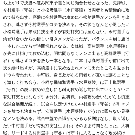
ち上がりで決勝へ進み関東予選と同じ顔合わせとなった。先鋒戦、
今村選手（守谷）と小松﨑選手（水戸葵陵）は両者とも積極的に攻
めて技を出す。序盤に今村選手の攻めに小松﨑選手がメンを引き出
され、逃さず今村選手がコテを決める。その後もなんとか返したい
小松﨑選手は果敢に技を出すが有効打突には至らない。今村選手も
鍔ぜり合いからの惜しい引きメンがあったが、バランスを崩し旗は
一本しか上がらず時間切れとなる。次鋒戦、髙村選手（水戸葵陵）
が先に仕掛けて攻め込む。開始間もなくメンに出ると高橋選手（守
谷）が逃さずコテを放ち一本となる。二本目は髙村選手が前に出て
技を繰り出すが、高橋選手に攻め込まれメンに出たところを返され
ドウを奪われた。中堅戦、身長差がある両者だが互いに譲ることな
く激しく打ち合う。小柄な飛知和選手（水戸葵陵）は五十嵐選手
（守谷）の鋭い攻めや崩しにも耐え攻め返し前に出ていくも互いに
有効打突とはならず引き分け。副将戦、両者攻め合いながらも慎重
な試合展開が続く。試合を決定づけたい中村選手（守谷）が引きメ
ンを放つも決まらず、安藤選手（水戸葵陵）がうけに回らない見事
なメンを決める。試合中盤で合議がかかるも反則はなし、取り返し
たい中村選手だが有効打突は生まれずそのまま時間となった。大将
戦、リードする村田選手（守谷）は守りに入ることなく攻め続け