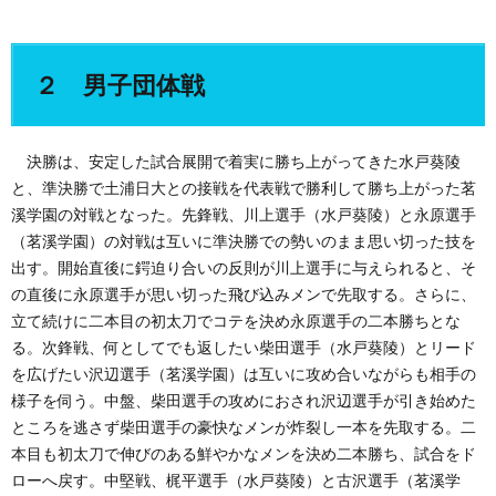
２ 男子団体戦
決勝は、安定した試合展開で着実に勝ち上がってきた水戸葵陵
と、準決勝で土浦日大との接戦を代表戦で勝利して勝ち上がった茗
溪学園の対戦となった。先鋒戦、川上選手（水戸葵陵）と永原選手
（茗溪学園）の対戦は互いに準決勝での勢いのまま思い切った技を
出す。開始直後に鍔迫り合いの反則が川上選手に与えられると、そ
の直後に永原選手が思い切った飛び込みメンで先取する。さらに、
立て続けに二本目の初太刀でコテを決め永原選手の二本勝ちとな
る。次鋒戦、何としてでも返したい柴田選手（水戸葵陵）とリード
を広げたい沢辺選手（茗溪学園）は互いに攻め合いながらも相手の
様子を伺う。中盤、柴田選手の攻めにおされ沢辺選手が引き始めた
ところを逃さず柴田選手の豪快なメンが炸裂し一本を先取する。二
本目も初太刀で伸びのある鮮やかなメンを決め二本勝ち、試合をド
ローへ戻す。中堅戦、梶平選手（水戸葵陵）と古沢選手（茗溪学