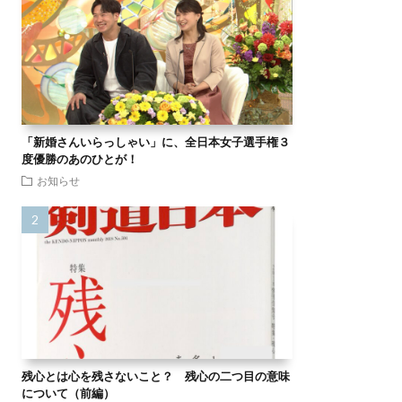
「新婚さんいらっしゃい」に、全日本女子選手権３
度優勝のあのひとが！
お知らせ
残心とは心を残さないこと？ 残心の二つ目の意味
について（前編）