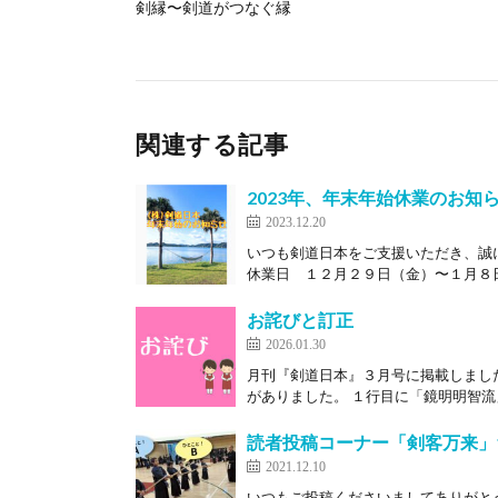
剣縁〜剣道がつなぐ縁
関連する記事
2023年、年末年始休業のお知
2023.12.20
いつも剣道日本をご支援いただき、誠
休業日 １２月２９日（金）〜１月８日（
お詫びと訂正
2026.01.30
月刊『剣道日本』３月号に掲載しまし
がありました。 １行目に「鏡明明智流
読者投稿コーナー「剣客万来」
2021.12.10
いつもご投稿くださいましてありがと