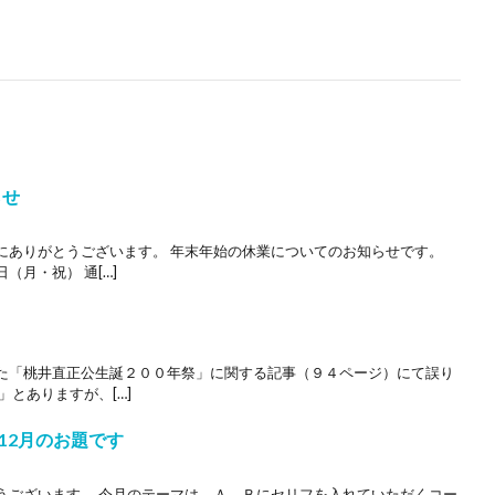
らせ
にありがとうございます。 年末年始の休業についてのお知らせです。
月・祝） 通[…]
た「桃井直正公生誕２００年祭」に関する記事（９４ページ）にて誤り
」とありますが、[…]
12月のお題です
うございます。 今月のテーマは、Ａ、Ｂにセリフを入れていただくコー