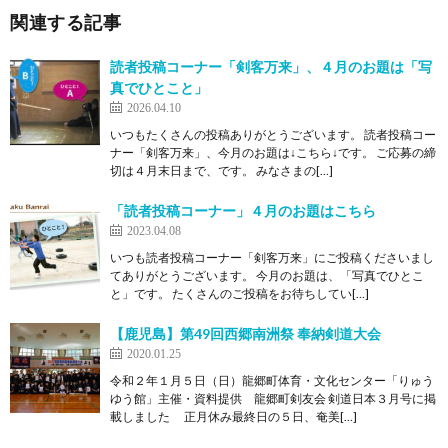
関連する記事
読者投稿コーナー「剣客万来」、４月のお題は「写
真でひとこと」
2026.04.10
いつもたくさんの投稿ありがとうございます。 読者投稿コー
ナー「剣客万来」、今月のお題は↓こちら↓です。 ご応募の締
切は４月末日まで、です。 みなさまの[…]
「読者投稿コーナー」４月のお題はこちら
2023.04.08
いつも読者投稿コーナー「剣客万来」にご投稿くださいまし
てありがとうございます。 今月のお題は、「写真でひとこ
と」です。 たくさんのご投稿をお待ちしてい[…]
【鹿児島】第49回西郷南洲祭 奉納剣道大会
2020.01.25
令和２年１月５日（日）龍郷町体育・文化センター「りゅう
ゆう館」主催・資料提供 龍郷町剣友会 剣道日本３月号に掲
載しました 正月休み最終日の５日、奄美[…]