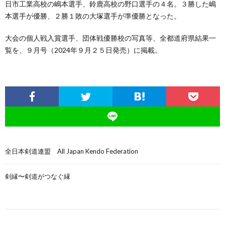
日市工業高校の嶋本選手、鈴鹿高校の野口選手の４名。３勝した嶋
本選手が優勝、２勝１敗の大塚選手が準優勝となった。
大会の個人戦入賞選手、団体戦優勝校の写真等、全都道府県結果一
覧を、９月号（2024年９月２５日発売）に掲載。
全日本剣道連盟 All Japan Kendo Federation
剣縁〜剣道がつなぐ縁