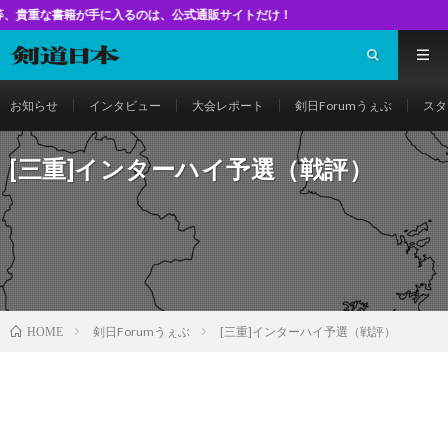
籍が手に入るのは、公式通販サイトだけ！
お知らせ
インタビュー
大会レポート
剣日Forumうぇぶ
スタ
[三重]インターハイ予選（戦評）
剣日Forumうぇぶ
[三重]インターハイ予選（戦評）
HOME