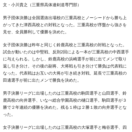
文・小川貴之（三重県高体連剣道専門部）
男子団体決勝は全国選抜出場校の三重高校とノーシードから勝ち上
がってきた津西高校との対戦となった。三重高校が序盤から強さを
見せ、全員勝利して優勝を決めた。
女子団体決勝は昨年と同じく鈴鹿高校と三重高校の対戦となった。
試合が動いたのは中堅戦、反則2回による一本が三重高校の中西選手
に与えられる。しかし、鈴鹿高校の浜崎選手が前に出てメンで取り
返し引き分け。その後の副将、大将戦も引き分けて勝負は代表戦に
なった。代表戦はお互いの大将が引き続き対戦、延長で三重高校の
田邊選手が前に出たメンで勝負を決めた。
男子決勝リーグに出場したのは三重高校の駒田選手と山田選手、鈴
鹿高校の向井選手、いなべ総合学園高校の樋口選手。駒田選手が３
勝で２年連続の優勝を決めた。残る１枠は２勝１敗の向井選手とな
った。
女子決勝リーグに出場したのは三重高校の大塚選手と梅谷選手、四