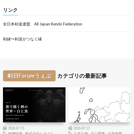
リンク
全日本剣道連盟 All Japan Kendo Federation
剣縁〜剣道がつなぐ縁
剣日Forumうぇぶ
カテゴリの最新記事
2026.07.15
2026.07.13
村嶋恒徳
,
株式会社ヘヤゴト
三木己徹
,
北山愛華
,
大賀幸愛
,