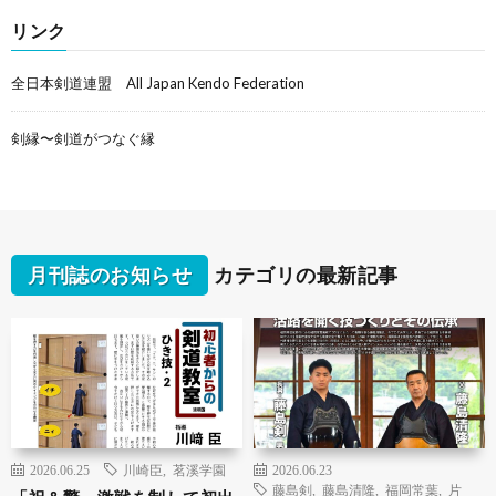
リンク
全日本剣道連盟 All Japan Kendo Federation
剣縁〜剣道がつなぐ縁
月刊誌のお知らせ
カテゴリの最新記事
2026.06.25
川崎臣
,
茗溪学園
2026.06.23
藤島剣
,
藤島清隆
,
福岡常葉
,
片