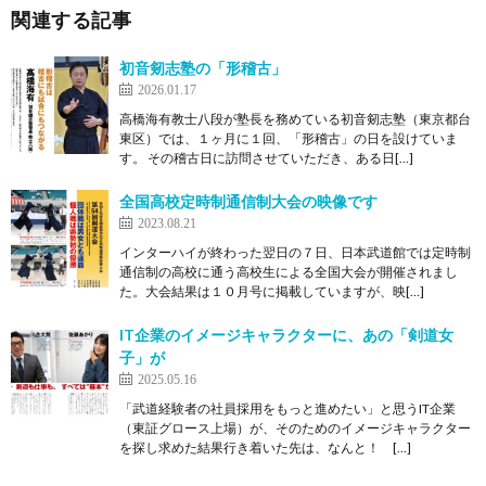
関連する記事
初音剱志塾の「形稽古」
2026.01.17
高橋海有教士八段が塾長を務めている初音剱志塾（東京都台
東区）では、１ヶ月に１回、「形稽古」の日を設けていま
す。 その稽古日に訪問させていただき、ある日[…]
全国高校定時制通信制大会の映像です
2023.08.21
インターハイが終わった翌日の７日、日本武道館では定時制
通信制の高校に通う高校生による全国大会が開催されまし
た。大会結果は１０月号に掲載していますが、映[…]
IT企業のイメージキャラクターに、あの「剣道女
子」が
2025.05.16
「武道経験者の社員採用をもっと進めたい」と思うIT企業
（東証グロース上場）が、そのためのイメージキャラクター
を探し求めた結果行き着いた先は、なんと！ […]