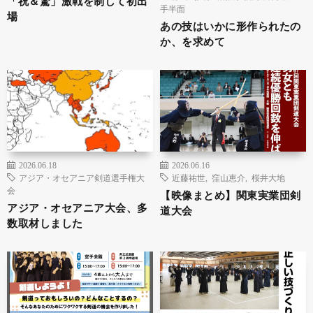
「祝＆驚」激戦を制して初出
手半面
場
あの技はいかに形作られたの
か、を求めて
2026.06.18
2026.06.16
アジア・オセアニア剣道選手権大
近藤祐世
,
窪山恵介
,
桜井大地
会
【映像まとめ】関東実業団剣
アジア・オセアニア大会、多
道大会
数取材しました