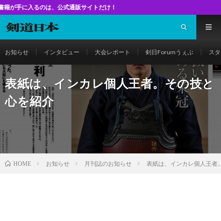
のは、公式通販サイトだけ！
お知らせ
インタビュー
大会レポート
剣日Forumうぇぶ
スタ
表紙は、インカレ個人王者。その技と
心を紹介
お知らせ
月刊誌のお知らせ
表紙は、インカレ個人王者
HOME