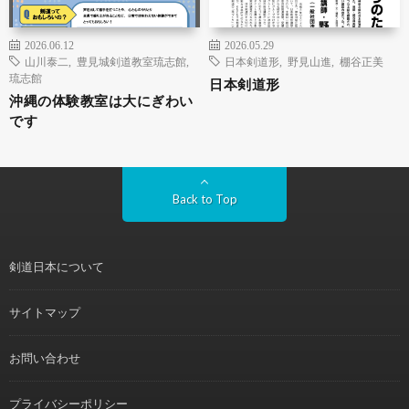
2026.06.12
2026.05.29
山川泰二
,
豊見城剣道教室琉志館
,
日本剣道形
,
野見山進
,
棚谷正美
琉志館
日本剣道形
沖縄の体験教室は大にぎわい
です
Back to Top
剣道日本について
サイトマップ
お問い合わせ
プライバシーポリシー