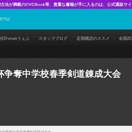
古法が満載のDVDBook等、貴重な書籍が手に入るのは、公式通販サ
専門誌
剣日Forumうぇぶ
スタッフブログ
定期購読のススメ
全国武
杯争奪中学校春季剣道錬成大会
沢杯争奪中学校春季剣道錬成大会