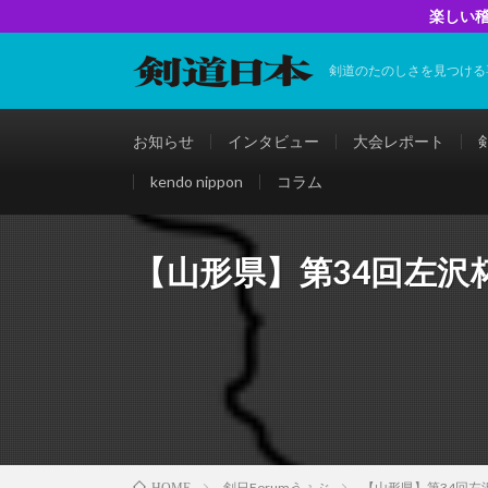
楽しい稽
剣道のたのしさを見つける
お知らせ
インタビュー
大会レポート
kendo nippon
コラム
【山形県】第34回左沢
剣日Forumうぇぶ
【山形県】第34回左
HOME