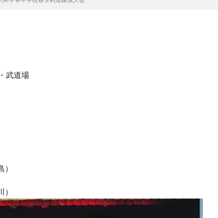
・武道場
島）
川）