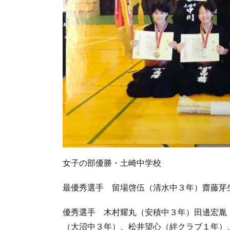
女子の部優勝・土崎中学校
最優秀選手 留場啓伍（清水中３年）齋藤芽
優秀選手 木村耀丸（安積中３年）田邊宏胤
（大沼中３年）、松井望心（絆クラブ１年）