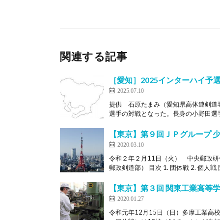
関連する記事
［愛知］2025インターハイ予選
2025.07.10
提供 石原たまみ（愛知県高体連剣道
選手の対戦となった。長身の小野田選手
【東京】第９回ＪＰグループ 
2020.03.10
令和２年２月11日（火） 中央郵政
郵政剣道部） 目次 1. 団体戦 2. 個人戦 団
【東京】第３回 関東工業高等
2020.01.27
令和元年12月15日（日）多摩工業高