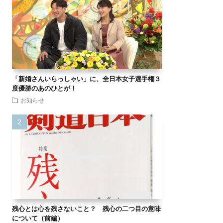
「新婚さんいらっしゃい」に、全日本女子選手権３
度優勝のあのひとが！
お知らせ
残心とは心を残さないこと？ 残心の二つ目の意味
について（前編）