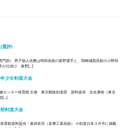
(選評)
専門部） 男子個人決勝は明和高校の眞野選手と、岡崎城西高校の小野田
が仕掛け、眞野[…]
少年少女剣道大会
研修センター体育館 主催 東京郵政剣道部 資料提供 住吉勇樹（東京
[…]
学校剣道大会
校体育館資料提供・沓掛良司（多摩工業高校） ※剣道日本３月号に掲載