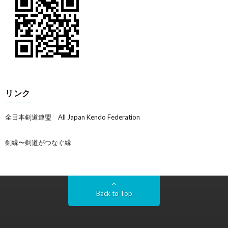
リンク
全日本剣道連盟 All Japan Kendo Federation
剣縁〜剣道がつなぐ縁
Back to Top