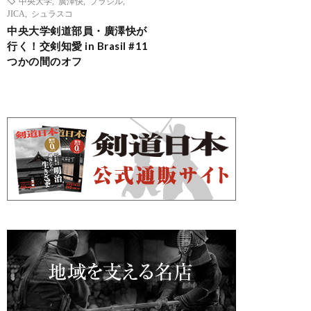
中央大学
,
廣澤快
,
ブラジル
,
JICA
,
シュラスコ
中央大学剣道部員・廣澤快が
行く！交剣知愛 in Brasil #11
つかの間のオフ