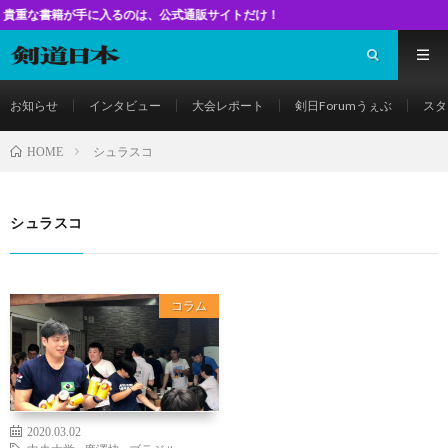
籍が手に入るのは、公式通販サイトだけ！
お知らせ
インタビュー
大会レポート
剣日Forumうぇぶ
スタ
シュラスコ
HOME
シュラスコ
コラム
2020.03.02