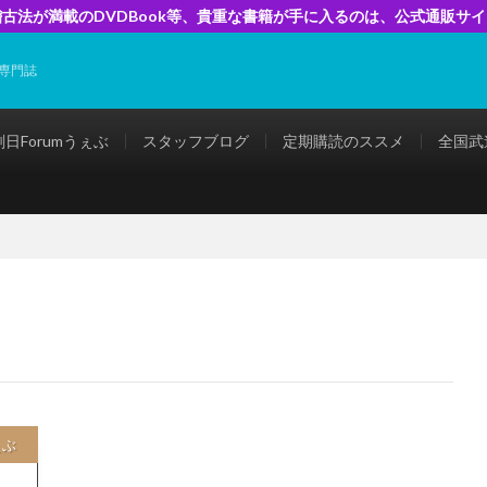
古法が満載のDVDBook等、貴重な書籍が手に入るのは、公式通販サ
専門誌
剣日Forumうぇぶ
スタッフブログ
定期購読のススメ
全国武
ぇぶ