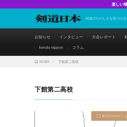
楽しい稽
剣道のたのしさを見つける
お知らせ
インタビュー
大会レポート
kendo nippon
コラム
下館第二高校
HOME
下館第二高校
剣日Forumう