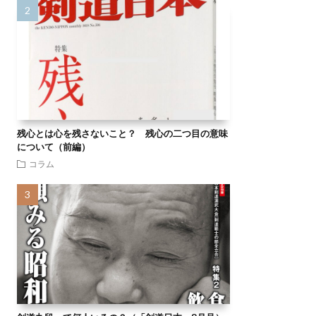
残心とは心を残さないこと？ 残心の二つ目の意味
について（前編）
コラム