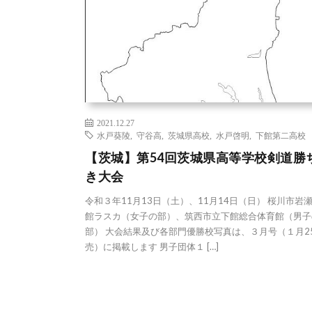
2021.12.27
水戸葵陵
,
守谷高
,
茨城県高校
,
水戸啓明
,
下館第二高校
【茨城】第54回茨城県高等学校剣道勝
き大会
令和３年11月13日（土）、11月14日（日） 桜川市岩
館ラスカ（女子の部）、筑西市立下館総合体育館（男子
部） 大会結果及び各部門優勝校写真は、３月号（１月2
売）に掲載します 男子団体１ […]