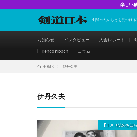
楽しい稽
剣道のたのしさを見つける
お知らせ
インタビュー
大会レポート
kendo nippon
コラム
伊丹久夫
HOME
伊丹久夫
月刊誌のお知