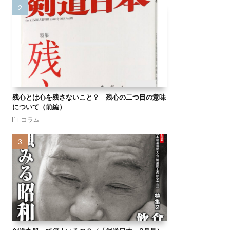
残心とは心を残さないこと？ 残心の二つ目の意味
について（前編）
コラム