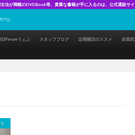
古法が満載のDVDBook等、貴重な書籍が手に入るのは、公式通販サ
専門誌
剣日Forumうぇぶ
スタッフブログ
定期購読のススメ
全国武
らせ