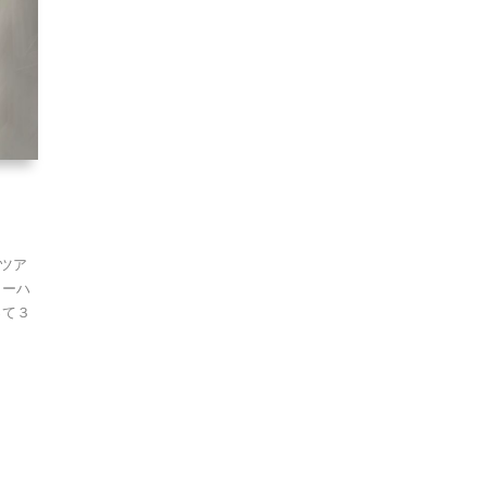
ツア
ターハ
って３