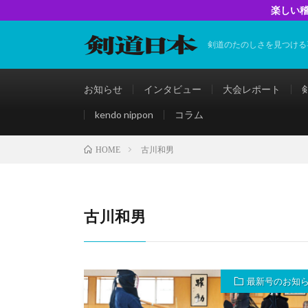
楽しい稽
剣道のたのしさを見つける
お知らせ
インタビュー
大会レポート
kendo nippon
コラム
古川和男
HOME
古川和男
最新号のお知