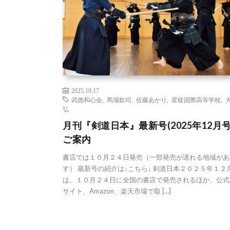
2025.10.17
武徳和心会
,
馬場欽司
,
佐藤あかり
,
星槎国際高等学校
,
弘
月刊『剣道日本』最新号(2025年12月号
ご案内
書店では１０月２４日発売（一部発売が遅れる地域があ
す） 最新号の紹介は↓こちら↓ 剣道日本２０２５年１２
は、１０月２４日に全国の書店で発売されるほか、公式
サイト、Amazon、楽天市場で取 […]