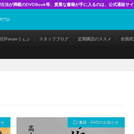
古法が満載のDVDBook等、貴重な書籍が手に入るのは、公式通販サ
専門誌
剣日Forumうぇぶ
スタッフブログ
定期購読のススメ
全国武
らせ
書籍・DVDのお知らせ