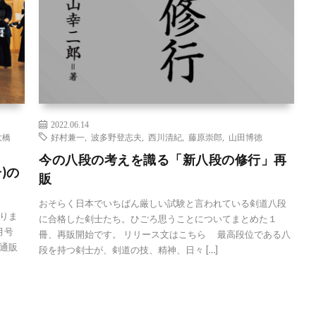
2022.06.14
大橋
好村兼一
,
波多野登志夫
,
西川清紀
,
藤原崇郎
,
山田博徳
今の八段の考えを識る「新八段の修行」再
)の
販
おそらく日本でいちばん厳しい試験と言われている剣道八段
りま
に合格した剣士たち。ひごろ思うことについてまとめた１
月号
冊、再販開始です。 リリース文はこちら 最高段位である八
通販
段を持つ剣士が、剣道の技、精神、日々 […]