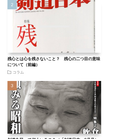
残心とは心を残さないこと？ 残心の二つ目の意味
について（前編）
コラム