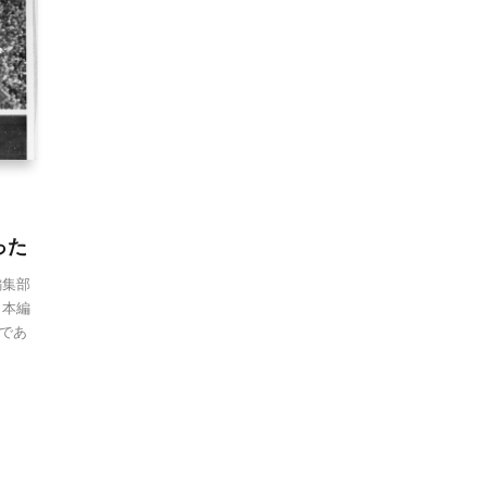
った
編集部
日本編
であ