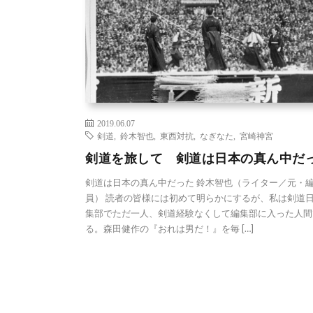
2019.06.07
剣道
,
鈴木智也
,
東西対抗
,
なぎなた
,
宮崎神宮
剣道を旅して 剣道は日本の真ん中だ
剣道は日本の真ん中だった 鈴木智也（ライター／元・
員） 読者の皆様には初めて明らかにするが、私は剣道
集部でただ一人、剣道経験なくして編集部に入った人間
る。森田健作の『おれは男だ！』を毎 […]