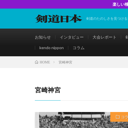
楽しい稽
剣道のたのしさを見つける
お知らせ
インタビュー
大会レポート
kendo nippon
コラム
宮崎神宮
HOME
宮崎神宮
コ