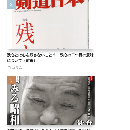
残心とは心を残さないこと？ 残心の二つ目の意味
について（前編）
コラム