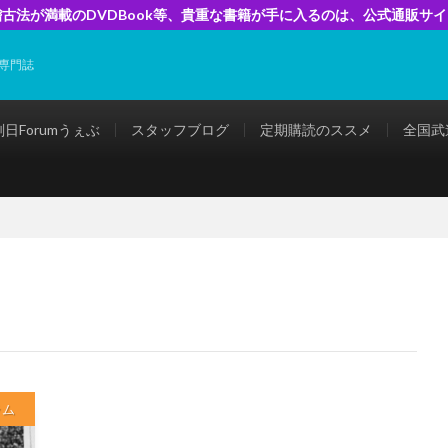
古法が満載のDVDBook等、貴重な書籍が手に入るのは、公式通販サ
専門誌
剣日Forumうぇぶ
スタッフブログ
定期購読のススメ
全国武
ラム