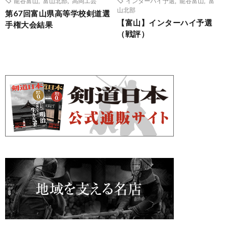
龍谷富山
,
富山北部
,
高岡工芸
インターハイ予選
,
龍谷富山
,
富
山北部
第67回富山県高等学校剣道選
【富山】インターハイ予選
手権大会結果
（戦評）