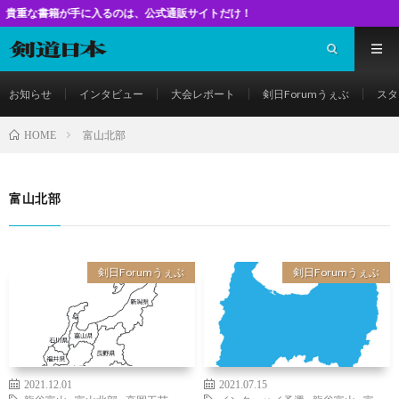
書籍が手に入るのは、公式通販サイトだけ！
お知らせ
インタビュー
大会レポート
剣日Forumうぇぶ
スタ
富山北部
HOME
富山北部
剣日Forumうぇぶ
剣日Forumうぇぶ
2021.12.01
2021.07.15