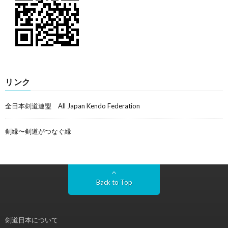
リンク
全日本剣道連盟 All Japan Kendo Federation
剣縁〜剣道がつなぐ縁
Back to Top
剣道日本について