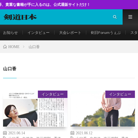
書籍が手に入るのは、公式通販サイトだけ！
お知らせ
インタビュー
大会レポート
剣日Forumうぇぶ
スタ
山口香
HOME
山口香
インタビュー
インタビュー
2021.06.14
2021.06.12