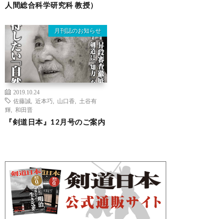
人間総合科学研究科 教授）
月刊誌のお知らせ
2019.10.24
佐藤誠
,
近本巧
,
山口香
,
土谷有
輝
,
和田晋
『剣道日本』12月号のご案内