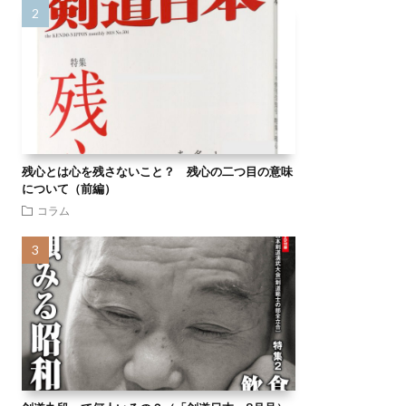
残心とは心を残さないこと？ 残心の二つ目の意味
について（前編）
コラム