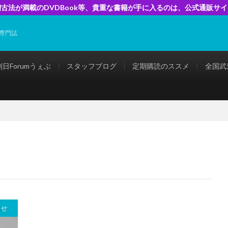
古法が満載のDVDBook等、貴重な書籍が手に入るのは、公式通販サ
専門誌
剣日Forumうぇぶ
スタッフブログ
定期購読のススメ
全国武
らせ