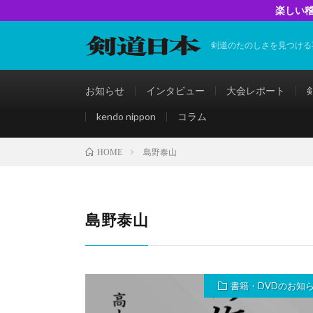
楽しい稽
剣道のたのしさを見つける
お知らせ
インタビュー
大会レポート
kendo nippon
コラム
島野泰山
HOME
島野泰山
書籍・DVDのお知