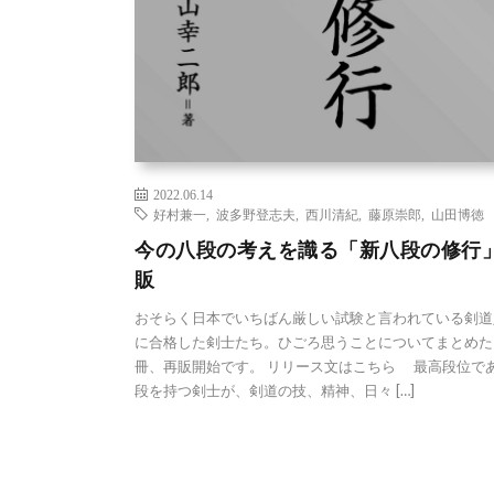
2022.06.14
好村兼一
,
波多野登志夫
,
西川清紀
,
藤原崇郎
,
山田博徳
今の八段の考えを識る「新八段の修行
販
おそらく日本でいちばん厳しい試験と言われている剣道
に合格した剣士たち。ひごろ思うことについてまとめた
冊、再販開始です。 リリース文はこちら 最高段位で
段を持つ剣士が、剣道の技、精神、日々 […]