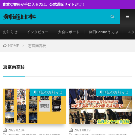
籍が手に入るのは、公式通販サイトだけ！
お知らせ
インタビュー
大会レポート
剣日Forumうぇぶ
スタ
恵庭南高校
HOME
恵庭南高校
月刊誌のお知らせ
月刊誌のお知らせ
2022.02.04
2021.08.19