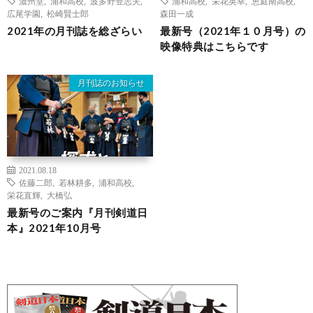
濃州堂
,
浦和高校
,
波多野登志夫
,
浦和高校
,
栄花英幸
,
恵庭南高校
,
広尾学園
,
松崎賢士郎
森田一成
2021年の月刊誌を総ざらい
最新号（2021年１０月号）の
映像特典はこちらです
月刊誌のお知らせ
2021.08.18
佐藤二郎
,
若林耕多
,
浦和高校
,
栄花直輝
,
大橋弘
最新号のご案内『月刊剣道日
本』2021年10月号