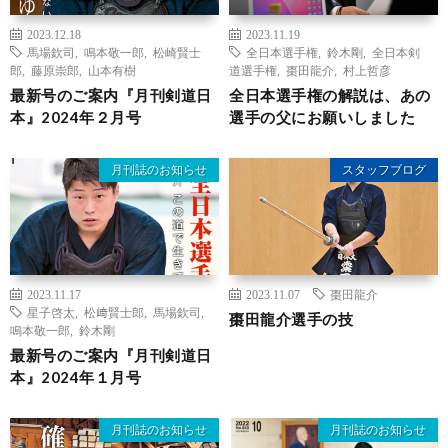
2023.12.18
2023.11.19
馬場欽司
,
鳴本敬一郎
,
松崎賢士
全日本選手権
,
鈴木剛
,
全日本剣
郎
,
藤原崇郎
,
山本有樹
道選手権
,
棗田龍介
,
村上哲彦
最新号のご案内『月刊剣道日
全日本選手権の解説は、あの
本』2024年２月号
選手の父にお願いしました
月刊誌のお知らせ
スタッフブログ
2023.11.17
2023.11.07
棗田龍介
星子啓太
,
松﨑賢士郎
,
馬場欽司
,
棗田龍介選手の技
鳴本敬一郎
,
鈴木剛
最新号のご案内『月刊剣道日
本』2024年１月号
月刊誌のお知らせ
月刊誌のお知らせ