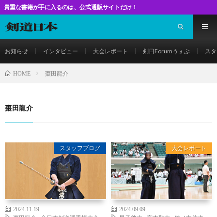
が手に入るのは、公式通販サイトだけ！
お知らせ
インタビュー
大会レポート
剣日Forumうぇぶ
スタ
棗田龍介
HOME
棗田龍介
スタッフブログ
大会レポート
2024.11.19
2024.09.09