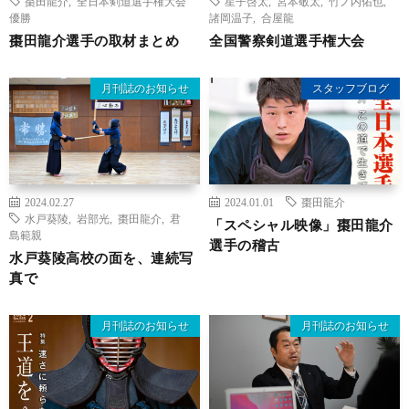
棗田龍介
,
全日本剣道選手権大会
星子啓太
,
宮本敬太
,
竹ノ内佑也
,
優勝
諸岡温子
,
合屋龍
棗田龍介選手の取材まとめ
全国警察剣道選手権大会
月刊誌のお知らせ
スタッフブログ
2024.02.27
2024.01.01
棗田龍介
水戸葵陵
,
岩部光
,
棗田龍介
,
君
「スペシャル映像」棗田龍介
島範親
選手の稽古
水戸葵陵高校の面を、連続写
真で
月刊誌のお知らせ
月刊誌のお知らせ