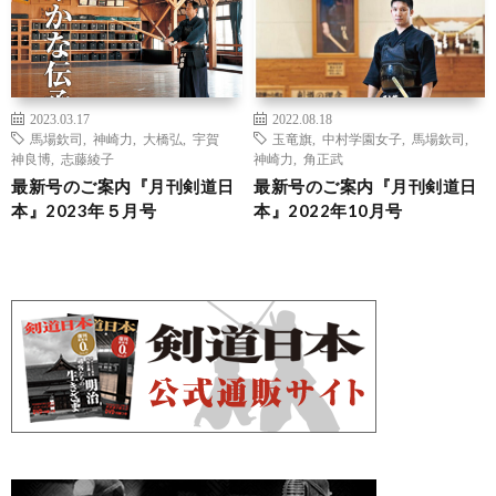
2023.03.17
2022.08.18
馬場欽司
,
神崎力
,
大橋弘
,
宇賀
玉竜旗
,
中村学園女子
,
馬場欽司
,
神良博
,
志藤綾子
神崎力
,
角正武
最新号のご案内『月刊剣道日
最新号のご案内『月刊剣道日
本』2023年５月号
本』2022年10月号