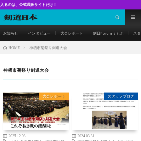
公式通販サイトだけ！
お知らせ
インタビュー
大会レポート
剣日Forumうぇぶ
スタ
神栖市菊祭り剣道大会
HOME
神栖市菊祭り剣道大会
大会レポート
スタッフブログ
2025.12.03
2024.03.31