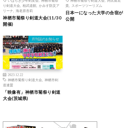
いばらき少年剣友会
,
神栖市菊祭
神栖市菊祭り剣道大会
,
阿比留宏
り剣道大会
,
柏武道館
,
かみす防災ア
貴
,
スポーツツーリズム
リーナ
,
海老原杏莉
日本一になった大学の合宿が
神栖市菊祭り剣道大会(11/30
公開
開催)
月刊誌のお知らせ
2023.12.22
神栖市菊祭り剣道大会
,
神栖市剣
道連盟
「映像有」神栖市菊祭り剣道
大会(茨城県)