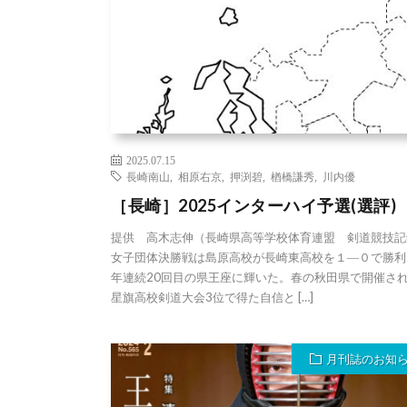
2025.07.15
長崎南山
,
相原右京
,
押渕碧
,
楢橋謙秀
,
川内優
［長崎］2025インターハイ予選(選評)
提供 高木志伸（長崎県高等学校体育連盟 剣道競技記
女子団体決勝戦は島原高校が長崎東高校を１―０で勝利
年連続20回目の県王座に輝いた。春の秋田県で開催さ
星旗高校剣道大会3位で得た自信と […]
月刊誌のお知