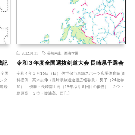
2022.01.31
長崎南山
,
西海学園
戦記
令和３年度全国選抜剣道大会 長崎県予選会
 全国
令和４年１月16日（日） 佐世保市東部スポーツ広場体育館 資
ンタ
料提供 髙木志伸（長崎県剣道連盟広報委員） 男子（24校参
連続
加） 優勝・長崎南山高（19年ぶり６回目の優勝） ２位・
島原高 ３位・瓊浦高、西 […]