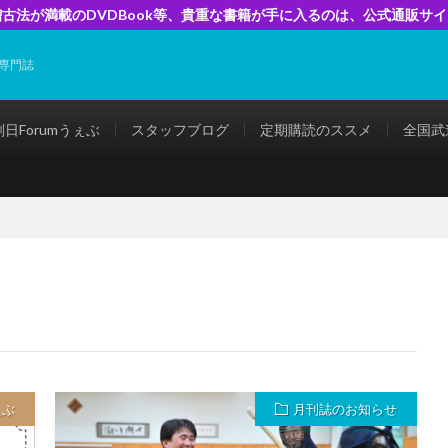
古法が満載のDVDBook等、貴重な書籍が手に入るのは、公式通販サ
専門誌
剣日Forumうぇぶ
スタッフブログ
定期購読のススメ
全国武
ぇぶ
月刊誌のお知らせ