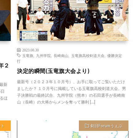
2023.08.30
玉竜旗
,
九州学院
,
長崎南山
,
玉竜旗高校剣道大会
,
優勝決定
打
年２
決定的瞬間(玉竜旗大会より)
最新号（２０２３年１０月号）、お手に取ってご覧いただけ
 最新
ましたか？ １０月号に掲載している玉竜旗高校剣道大会。男
5日
子決勝戦の最終試合、九州学院（熊本）の石田選手が長崎南
るほ
山（長崎）の大将からメンを奪って勝利 […]
ート
剣日Forumうぇぶ