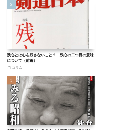
残心とは心を残さないこと？ 残心の二つ目の意味
について（前編）
コラム