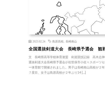
2023.02.24
島原高校
,
長崎南山
全国選抜剣道大会 長崎県予選会 観
文 長崎県高等学校体育連盟 剣道競技記録 高木志伸
選抜剣道大会長崎県予選会が佐世保市小佐々スポーツセ
ー体育館で開催されました。男子は長崎南山高校が２年
７度目、女子は島原高校が２年ぶり14 […]