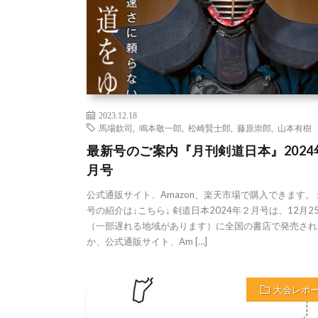
2023.12.18
馬場欽司
,
鳴本敬一郎
,
松崎賢士郎
,
藤原崇郎
,
山本有樹
最新号のご案内『月刊剣道日本』2024
月号
公式通販サイト、Amazon、楽天市場で購入できます。
号の紹介は↓こちら↓ 剣道日本2024年２月号は、12月2
（一部遅れる地域があります）に全国の書店で発売され
か、公式通販サイト、Am […]
大会レポ