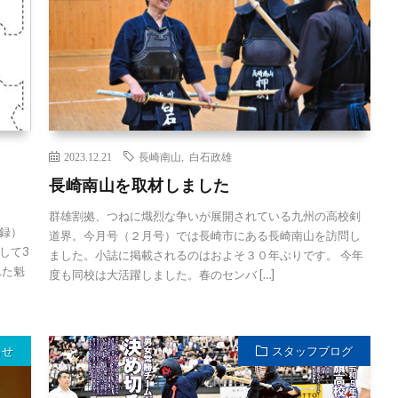
2023.12.21
長崎南山
,
白石政雄
長崎南山を取材しました
群雄割拠、つねに熾烈な争いが展開されている九州の高校剣
録）
道界。今月号（２月号）では長崎市にある長崎南山を訪問し
して3
ました。小誌に掲載されるのはおよそ３０年ぶりです。 今年
れた魁
度も同校は大活躍しました。春のセンバ […]
らせ
スタッフブログ