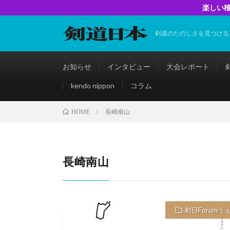
楽しい稽
剣道のたのしさを見つける
お知らせ
インタビュー
大会レポート
kendo nippon
コラム
長崎南山
HOME
長崎南山
剣日Forumう