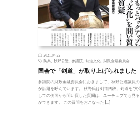
2021.04.22
防具
,
秋野公造
,
参議院
,
剣道文化
,
財政金融委員会
国会で「剣道」が取り上げられました
参議院の財政金融委員会におきまして、秋野公造議員の
が話題を呼んでいます。 秋野氏は剣道四段。剣道を“文
しての側面から問い質した質問は、ユーチュブでも見る
ができます。 この質問をおこなった […]