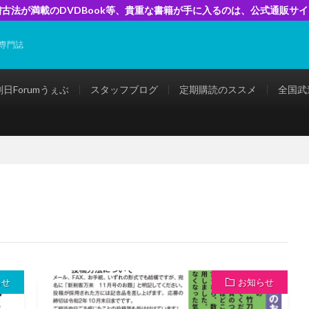
古法が満載のDVDBook等、貴重な書籍が手に入るのは、公式通販サ
専門誌
剣日Forumうぇぶ
スタッフブログ
定期購読のススメ
全国武
らせ
お知らせ