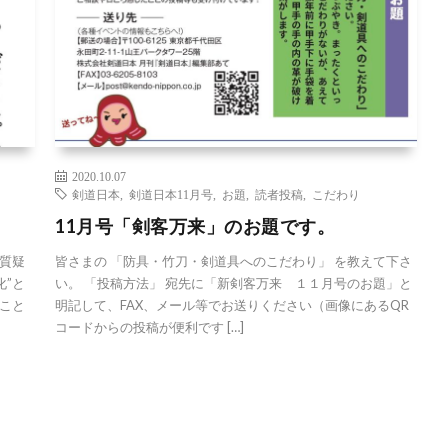
2020.10.07
剣道日本
,
剣道日本11月号
,
お題
,
読者投稿
,
こだわり
11月号「剣客万来」のお題です。
質疑
皆さまの 「防具・竹刀・剣道具へのこだわり」 を教えて下さ
化”と
い。 「投稿方法」 宛先に「新剣客万来 １１月号のお題」と
こと
明記して、FAX、メール等でお送りください（画像にあるQR
コードからの投稿が便利です […]