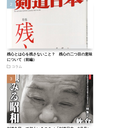
残心とは心を残さないこと？ 残心の二つ目の意味
について（前編）
コラム