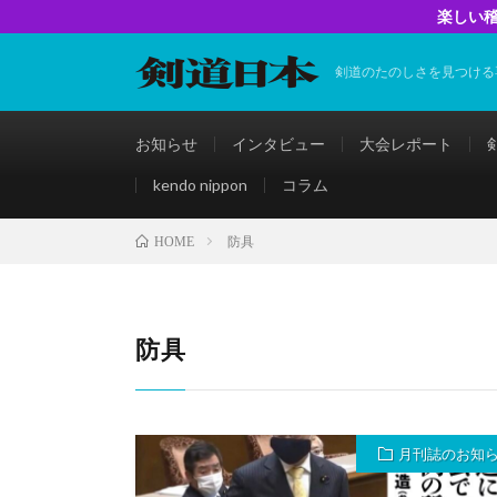
楽しい稽
剣道のたのしさを見つける
お知らせ
インタビュー
大会レポート
kendo nippon
コラム
防具
HOME
防具
月刊誌のお知