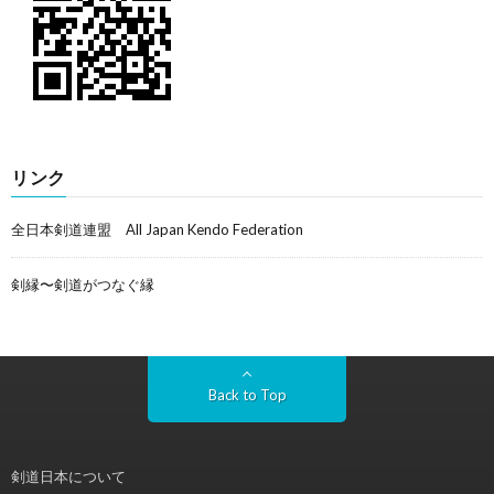
リンク
全日本剣道連盟 All Japan Kendo Federation
剣縁〜剣道がつなぐ縁
Back to Top
剣道日本について