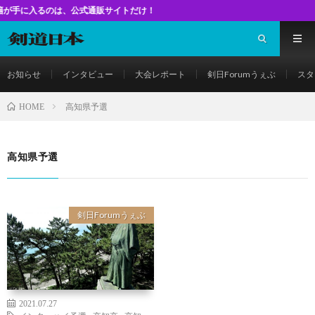
るのは、公式通販サイトだけ！
お知らせ
インタビュー
大会レポート
剣日Forumうぇぶ
スタ
高知県予選
HOME
高知県予選
剣日Forumうぇぶ
2021.07.27