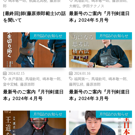
鳴本敬一郎
,
祇園北高校
,
藤原崇
馬場欽司
,
鳴本敬一郎
,
藤原崇郎
,
郎
大橋弘
,
伊田テクノス
[最終回]師(藤原崇郎範士)の話
最新号のご案内『月刊剣道日
を聞いて
本』2024年５月号
月刊誌のお知らせ
月刊誌のお知らせ
2024.02.15
2024.01.16
水戸葵陵
,
馬場欽司
,
鳴本敬一郎
,
福岡第一
,
馬場欽司
,
鳴本敬一郎
,
畠中宏輔
,
藤原崇郎
藤岡弘径
,
藤原崇郎
最新号のご案内『月刊剣道日
最新号のご案内『月刊剣道日
本』2024年４月号
本』2024年３月号
月刊誌のお知らせ
月刊誌のお知らせ