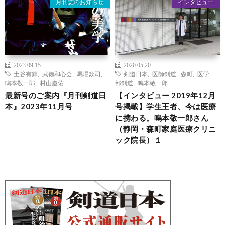
月刊誌のお知らせ
インタビュー
2023.09.15
2020.05.20
土谷有輝
,
武徳和心会
,
馬場欽司
,
剣道日本
,
医師剣道
,
森町
,
医学
鳴本敬一郎
,
村山慶佑
部剣道
,
鳴本敬一郎
最新号のご案内『月刊剣道日
【インタビュー 2019年12月
本』2023年11月号
号掲載】学生王者、今は医療
に携わる。鳴本敬一郎さん
（静岡・森町家庭医療クリニ
ック院長）１