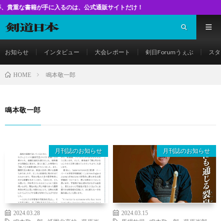
が手に入るのは、公式通販サイトだけ！
お知らせ
インタビュー
大会レポート
剣日Forumうぇぶ
スタ
鳴本敬一郎
HOME
鳴本敬一郎
月刊誌のお知らせ
月刊誌のお知らせ
2024.03.28
2024.03.15