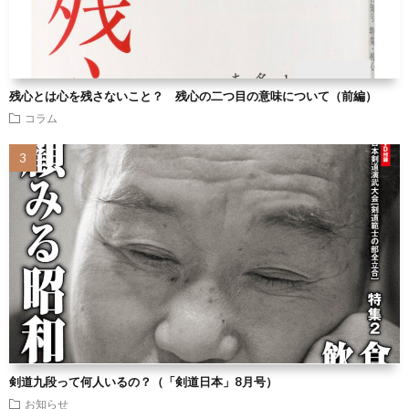
残心とは心を残さないこと？ 残心の二つ目の意味について（前編）
コラム
剣道九段って何人いるの？（「剣道日本」8月号）
お知らせ