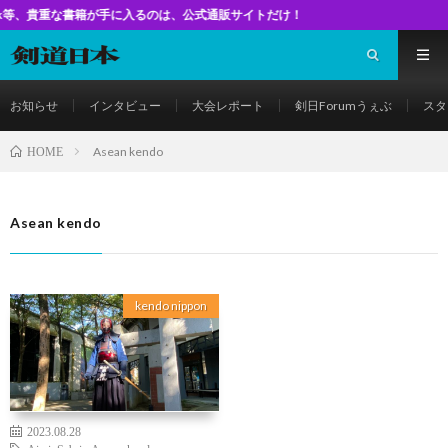
な書籍が手に入るのは、公式通販サイトだけ！
お知らせ
インタビュー
大会レポート
剣日Forumうぇぶ
スタ
Asean kendo
HOME
Asean kendo
kendo nippon
2023.08.28