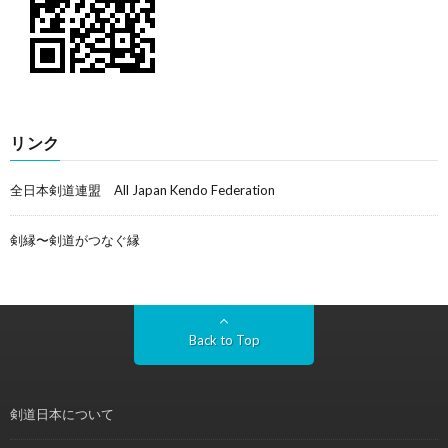
リンク
全日本剣道連盟 All Japan Kendo Federation
剣縁〜剣道がつなぐ縁
Back to Top
剣道日本について