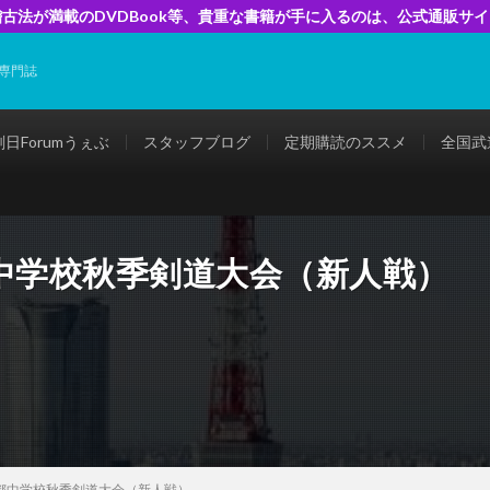
古法が満載のDVDBook等、貴重な書籍が手に入るのは、公式通販サ
専門誌
剣日Forumうぇぶ
スタッフブログ
定期購読のススメ
全国武
中学校秋季剣道大会（新人戦）
都中学校秋季剣道大会（新人戦）