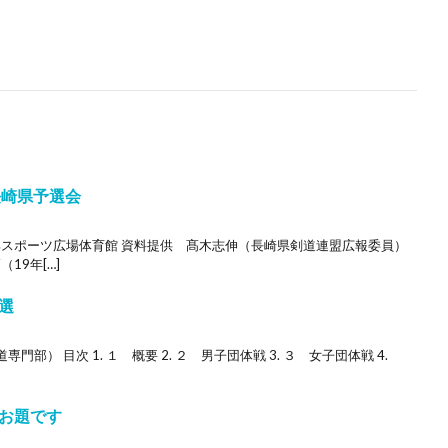
長崎県予選会
部スポーツ広場体育館 資料提供 髙木志伸（長崎県剣道連盟広報委員）
19年[…]
選
） 目次 1. １ 概要 2. ２ 男子団体戦 3. ３ 女子団体戦 4.
お題です