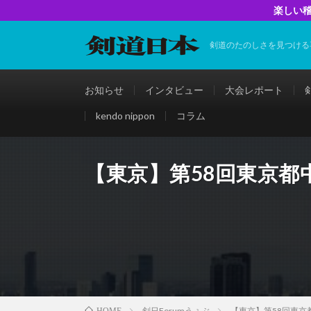
楽しい稽
剣道のたのしさを見つける
お知らせ
インタビュー
大会レポート
kendo nippon
コラム
【東京】第58回東京都
剣日Forumうぇぶ
【東京】第58回東京
HOME