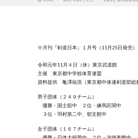
※月刊『剣道日本』１月号（11月25日発売
令和元年11月４日（休）東京武道館
主催 東京都中学校体育連盟
資料提供 亀澤祐浩（東京都中体連剣道部総
男子団体（２４９チーム）
優勝・国士舘中 ２位・練馬区関中
３位・羽村第二中、郁文館中
女子団体（１６７チーム）
優勝・日体大桜華中 ２位・淑徳巣鴨中