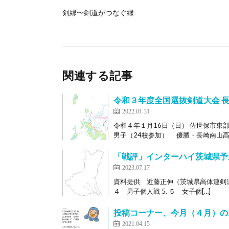
剣縁〜剣道がつなぐ縁
関連する記事
令和３年度全国選抜剣道大会 
2022.01.31
令和４年１月16日（日） 佐世保市東
男子（24校参加） 優勝・長崎南山高（
「戦評」インターハイ茨城県予
2023.07.17
資料提供 近藤正伸（茨城県高体連剣道専門部
４ 男子個人戦 5. ５ 女子個[…]
投稿コーナー、今月（４月）の
2021.04.15