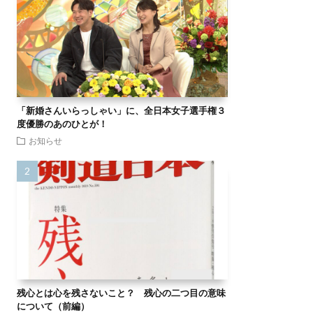
「新婚さんいらっしゃい」に、全日本女子選手権３
度優勝のあのひとが！
お知らせ
残心とは心を残さないこと？ 残心の二つ目の意味
について（前編）