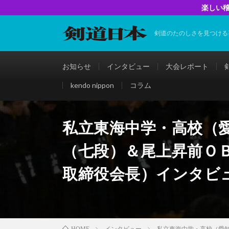
楽しい稽
剣道のたのしさを見つける
お知らせ
インタビュー
大会レポート
kendo nippon
コラム
私立東海中学・高校（
（七段）＆尾上昇前Ｏ
取締役会長）インタビ
インタビュー
私立東海中学・高校（愛
HOME