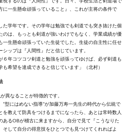
重視するのは『人間性』です。日々、学校生活と剣道場で
方に一生懸命頑張っていること』、これが主将の条件で
した学年です。その学年は勉強でも剣道でも突き抜けた個
たのは、もっとも剣道が強いわけでもなく、学業成績が優
も一生懸命頑張っていた生徒でした。生徒の自主性に任せ
ーシップは『人間性』だと信じています。
が６年コツコツ剣道と勉強を頑張ってゆけば、必ず剣道も
学も希望を達成できると信じています」（北村）
法
が異なることが特徴的です。
、“型にはめない指導”が加藤万寿一先生の時代から伝統で
とを教えて防具をつけるまでになったら、あとは常時数人
のあるOBが稽古に来ますから、自分で見て『こうなりた
。そして自分の得意技をひとつでも見つけてくれればよ