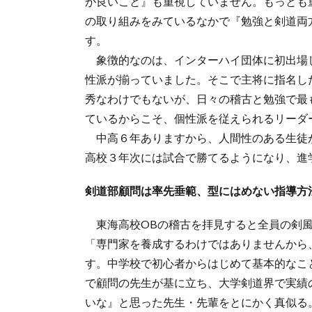
が良いこと』も重視していません。もっとも
の取り組みをみているなかで『勉強と剣道両
す。
象徴的なのは、インターハイ団体に初出場
性派が揃っていました。そこで主将に指名し
秀なわけでもないが、日々の稽古と勉強で最
ているからこそ、個性派を従えられるリーダ
中高６年ありますから、人間性のある生徒
高校３年次には試合で勝てるようになり、進
剣道部顧問は率先垂範、型にはめない指導方
東海高校OBの稽古を拝見すると全員の剣風
「専門家を養成するわけではありませんから
す。中学校で初心者からはじめて基本的なこ
で顧問の先生が基に立ち、大学剣道界で実績
いな』と思った先生・先輩をとにかく真似る