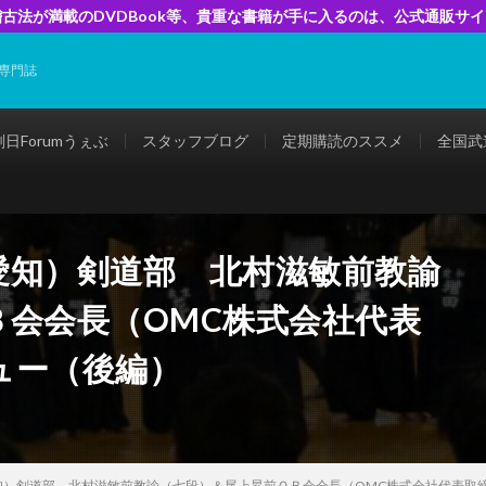
古法が満載のDVDBook等、貴重な書籍が手に入るのは、公式通販サ
専門誌
剣日Forumうぇぶ
スタッフブログ
定期購読のススメ
全国武
愛知）剣道部 北村滋敏前教諭
Ｂ会会長（OMC株式会社代表
ュー（後編）
知）剣道部 北村滋敏前教諭（七段）＆尾上昇前ＯＢ会会長（OMC株式会社代表取