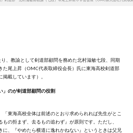
わたり、教諭として剣道部顧問を務めた北村滋敏七段、同期
きた尾上昇（OMC代表取締役会長）氏に東海高校剣道部
に掲載しています）。
い」のが剣道部顧問の役割
。「東海高校全体は前述のとおり求められれば先生がとこ
るもの拒まず、去るもの追わず』が原則です。ただし、
きに、『やめたら横道に逸れかねない』というときは父兄