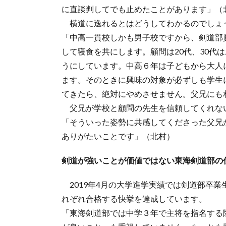
に直談判してでも止めたことがあります」（
横道に逸れるとはどうしてわかるのでしょ
「中高一貫校しかも男子校ですから、剣道部
して寝食を共にします。顧問は20代、30代
うにしています。中高６年は子どもから大人
ます。そのときに興味の対象が必ずしも学生
てきたら、絶対にやめさせません。父兄にも
父兄が学校と顧問の先生を信頼してくれな
「そういった姿勢に共感してくださった父兄
ありがたいことです」（北村）
剣道が強いことが価値ではない東海剣道部の
2019年4月の大学進学実績では剣道部卒
れぞれ合格する快挙を達成しています。
「東海剣道部では中学３年で主将を指名する