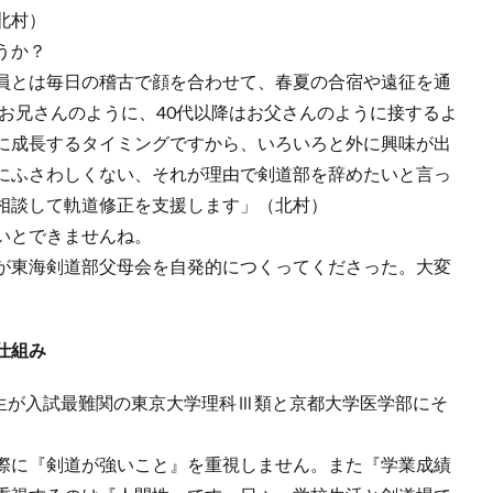
北村）
うか？
員とは毎日の稽古で顔を合わせて、春夏の合宿や遠征を通
はお兄さんのように、40代以降はお父さんのように接するよ
に成長するタイミングですから、いろいろと外に興味が出
にふさわしくない、それが理由で剣道部を辞めたいと言っ
相談して軌道修正を支援します」（北村）
いとできませんね。
が東海剣道部父母会を自発的につくってくださった。大変
仕組み
業生が入試最難関の東京大学理科Ⅲ類と京都大学医学部にそ
際に『剣道が強いこと』を重視しません。また『学業成績