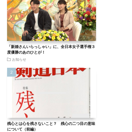
「新婚さんいらっしゃい」に、全日本女子選手権３
度優勝のあのひとが！
お知らせ
残心とは心を残さないこと？ 残心の二つ目の意味
について（前編）